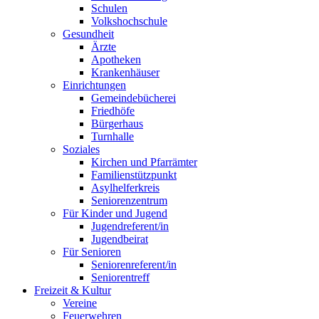
Schulen
Volkshochschule
Gesundheit
Ärzte
Apotheken
Krankenhäuser
Einrichtungen
Gemeindebücherei
Friedhöfe
Bürgerhaus
Turnhalle
Soziales
Kirchen und Pfarrämter
Familienstützpunkt
Asylhelferkreis
Seniorenzentrum
Für Kinder und Jugend
Jugendreferent/in
Jugendbeirat
Für Senioren
Seniorenreferent/in
Seniorentreff
Freizeit & Kultur
Vereine
Feuerwehren