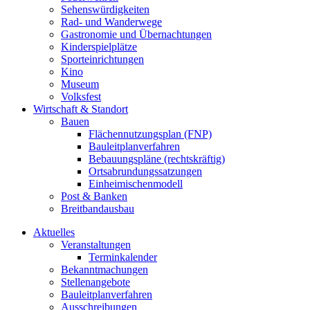
Sehenswürdigkeiten
Rad- und Wanderwege
Gastronomie und Übernachtungen
Kinderspielplätze
Sporteinrichtungen
Kino
Museum
Volksfest
Wirtschaft & Standort
Bauen
Flächennutzungsplan (FNP)
Bauleitplanverfahren
Bebauungspläne (rechtskräftig)
Ortsabrundungssatzungen
Einheimischenmodell
Post & Banken
Breitbandausbau
Aktuelles
Veranstaltungen
Terminkalender
Bekanntmachungen
Stellenangebote
Bauleitplanverfahren
Ausschreibungen