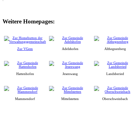
Weitere Homepages:
Zur VGem
Adelshofen
Althegnenberg
Hattenhofen
Jesenwang
Landsberied
Mammendorf
Mittelstetten
Oberschweinbach