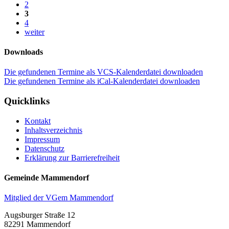
2
3
4
weiter
Downloads
Die gefundenen Termine als VCS-Kalenderdatei downloaden
Die gefundenen Termine als iCal-Kalenderdatei downloaden
Quicklinks
Kontakt
Inhaltsverzeichnis
Impressum
Datenschutz
Erklärung zur Barrierefreiheit
Gemeinde Mammendorf
Mitglied der VGem Mammendorf
Augsburger Straße 12
82291 Mammendorf