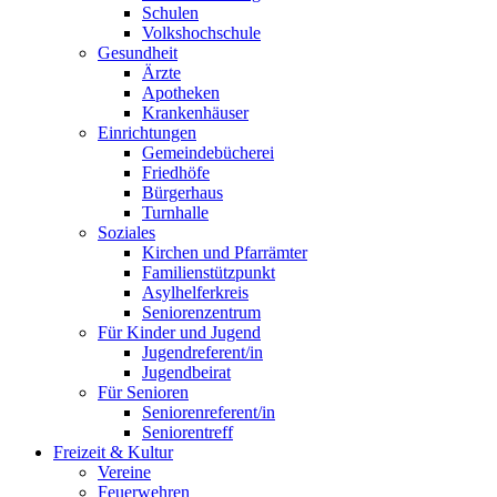
Schulen
Volkshochschule
Gesundheit
Ärzte
Apotheken
Krankenhäuser
Einrichtungen
Gemeindebücherei
Friedhöfe
Bürgerhaus
Turnhalle
Soziales
Kirchen und Pfarrämter
Familienstützpunkt
Asylhelferkreis
Seniorenzentrum
Für Kinder und Jugend
Jugendreferent/in
Jugendbeirat
Für Senioren
Seniorenreferent/in
Seniorentreff
Freizeit & Kultur
Vereine
Feuerwehren