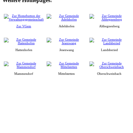
Weitere Homepages:
Zur VGem
Adelshofen
Althegnenberg
Hattenhofen
Jesenwang
Landsberied
Mammendorf
Mittelstetten
Oberschweinbach