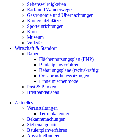
Sehenswürdigkeiten
Rad- und Wanderwege
Gastronomie und Übernachtungen
Kinderspielplätze
Sporteinrichtungen
Kino
Museum
Volksfest
Wirtschaft & Standort
Bauen
Flächennutzungsplan (FNP)
Bauleitplanverfahren
Bebauungspläne (rechtskräftig)
Ortsabrundungssatzungen
Einheimischenmodell
Post & Banken
Breitbandausbau
Aktuelles
Veranstaltungen
Terminkalender
Bekanntmachungen
Stellenangebote
Bauleitplanverfahren
Ausschreibungen