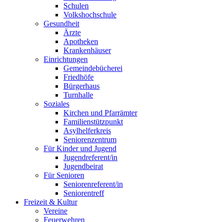
Schulen
Volkshochschule
Gesundheit
Ärzte
Apotheken
Krankenhäuser
Einrichtungen
Gemeindebücherei
Friedhöfe
Bürgerhaus
Turnhalle
Soziales
Kirchen und Pfarrämter
Familienstützpunkt
Asylhelferkreis
Seniorenzentrum
Für Kinder und Jugend
Jugendreferent/in
Jugendbeirat
Für Senioren
Seniorenreferent/in
Seniorentreff
Freizeit & Kultur
Vereine
Feuerwehren