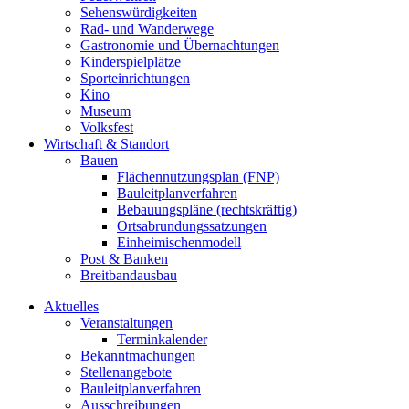
Sehenswürdigkeiten
Rad- und Wanderwege
Gastronomie und Übernachtungen
Kinderspielplätze
Sporteinrichtungen
Kino
Museum
Volksfest
Wirtschaft & Standort
Bauen
Flächennutzungsplan (FNP)
Bauleitplanverfahren
Bebauungspläne (rechtskräftig)
Ortsabrundungssatzungen
Einheimischenmodell
Post & Banken
Breitbandausbau
Aktuelles
Veranstaltungen
Terminkalender
Bekanntmachungen
Stellenangebote
Bauleitplanverfahren
Ausschreibungen