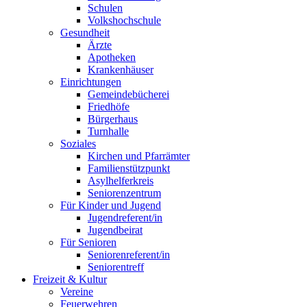
Schulen
Volkshochschule
Gesundheit
Ärzte
Apotheken
Krankenhäuser
Einrichtungen
Gemeindebücherei
Friedhöfe
Bürgerhaus
Turnhalle
Soziales
Kirchen und Pfarrämter
Familienstützpunkt
Asylhelferkreis
Seniorenzentrum
Für Kinder und Jugend
Jugendreferent/in
Jugendbeirat
Für Senioren
Seniorenreferent/in
Seniorentreff
Freizeit & Kultur
Vereine
Feuerwehren