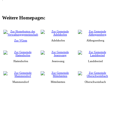
Weitere Homepages:
Zur VGem
Adelshofen
Althegnenberg
Hattenhofen
Jesenwang
Landsberied
Mammendorf
Mittelstetten
Oberschweinbach