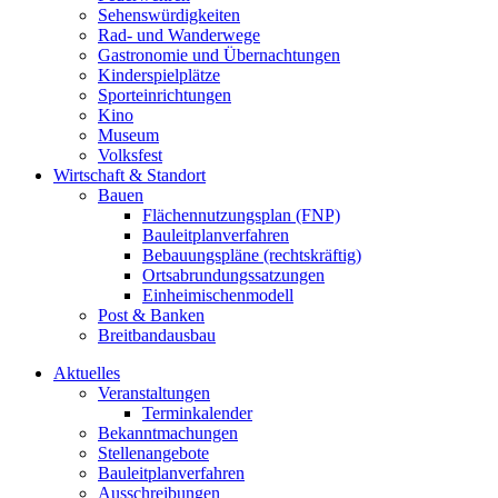
Sehenswürdigkeiten
Rad- und Wanderwege
Gastronomie und Übernachtungen
Kinderspielplätze
Sporteinrichtungen
Kino
Museum
Volksfest
Wirtschaft & Standort
Bauen
Flächennutzungsplan (FNP)
Bauleitplanverfahren
Bebauungspläne (rechtskräftig)
Ortsabrundungssatzungen
Einheimischenmodell
Post & Banken
Breitbandausbau
Aktuelles
Veranstaltungen
Terminkalender
Bekanntmachungen
Stellenangebote
Bauleitplanverfahren
Ausschreibungen