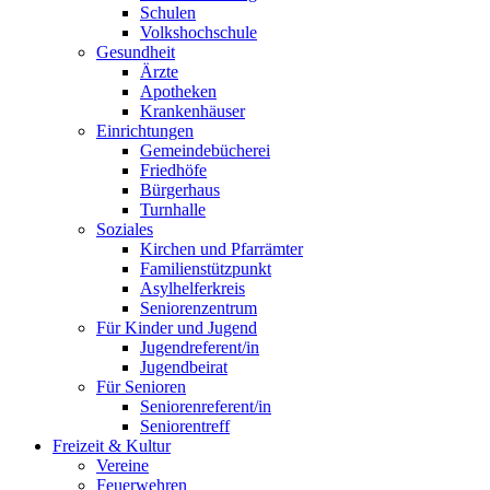
Schulen
Volkshochschule
Gesundheit
Ärzte
Apotheken
Krankenhäuser
Einrichtungen
Gemeindebücherei
Friedhöfe
Bürgerhaus
Turnhalle
Soziales
Kirchen und Pfarrämter
Familienstützpunkt
Asylhelferkreis
Seniorenzentrum
Für Kinder und Jugend
Jugendreferent/in
Jugendbeirat
Für Senioren
Seniorenreferent/in
Seniorentreff
Freizeit & Kultur
Vereine
Feuerwehren