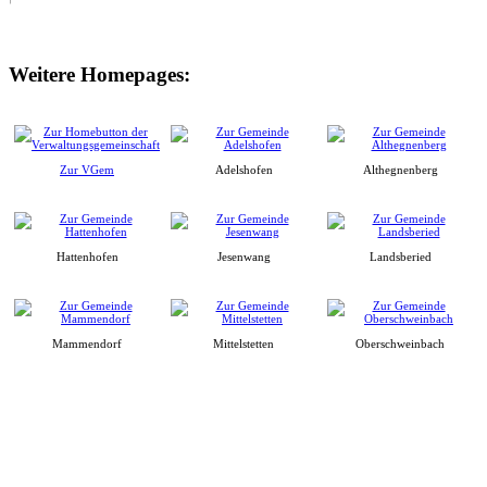
Weitere Homepages:
Zur VGem
Adelshofen
Althegnenberg
Hattenhofen
Jesenwang
Landsberied
Mammendorf
Mittelstetten
Oberschweinbach