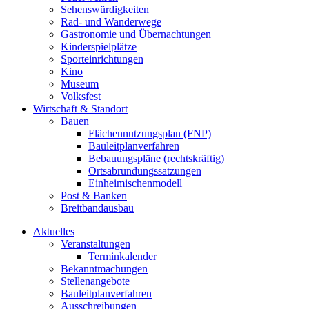
Sehenswürdigkeiten
Rad- und Wanderwege
Gastronomie und Übernachtungen
Kinderspielplätze
Sporteinrichtungen
Kino
Museum
Volksfest
Wirtschaft & Standort
Bauen
Flächennutzungsplan (FNP)
Bauleitplanverfahren
Bebauungspläne (rechtskräftig)
Ortsabrundungssatzungen
Einheimischenmodell
Post & Banken
Breitbandausbau
Aktuelles
Veranstaltungen
Terminkalender
Bekanntmachungen
Stellenangebote
Bauleitplanverfahren
Ausschreibungen