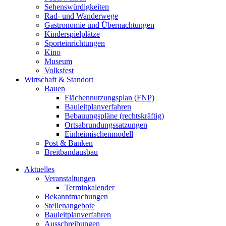
Sehenswürdigkeiten
Rad- und Wanderwege
Gastronomie und Übernachtungen
Kinderspielplätze
Sporteinrichtungen
Kino
Museum
Volksfest
Wirtschaft & Standort
Bauen
Flächennutzungsplan (FNP)
Bauleitplanverfahren
Bebauungspläne (rechtskräftig)
Ortsabrundungssatzungen
Einheimischenmodell
Post & Banken
Breitbandausbau
Aktuelles
Veranstaltungen
Terminkalender
Bekanntmachungen
Stellenangebote
Bauleitplanverfahren
Ausschreibungen