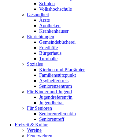
Schulen
Volkshochschule
Gesundheit
Ärzte
Apotheken
Krankenhäuser
Einrichtungen
Gemeindebücherei
Friedhöfe
Bürgerhaus
Turnhalle
Soziales
Kirchen und Pfarrämter
Familienstützpunkt
Asylhelferkreis
Seniorenzentrum
Für Kinder und Jugend
Jugendreferent/in
Jugendbeirat
Für Senioren
Seniorenreferent/in
Seniorentreff
Freizeit & Kultur
Vereine
Feuerwehren