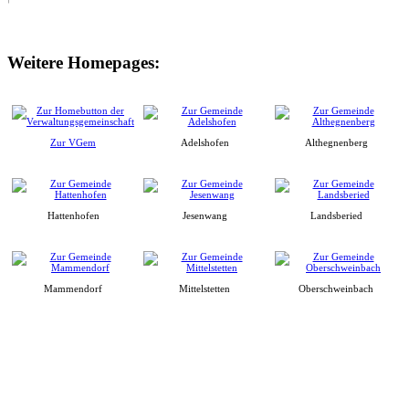
Weitere Homepages:
Zur VGem
Adelshofen
Althegnenberg
Hattenhofen
Jesenwang
Landsberied
Mammendorf
Mittelstetten
Oberschweinbach