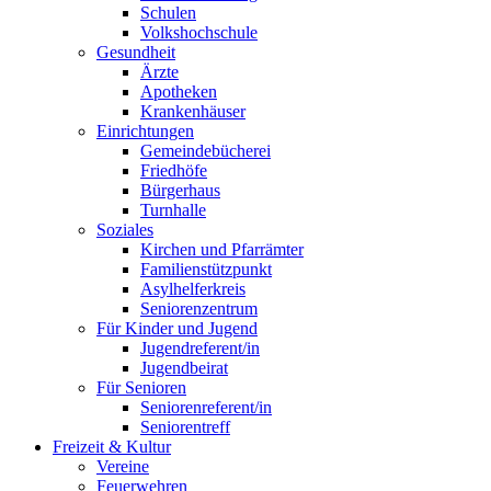
Schulen
Volkshochschule
Gesundheit
Ärzte
Apotheken
Krankenhäuser
Einrichtungen
Gemeindebücherei
Friedhöfe
Bürgerhaus
Turnhalle
Soziales
Kirchen und Pfarrämter
Familienstützpunkt
Asylhelferkreis
Seniorenzentrum
Für Kinder und Jugend
Jugendreferent/in
Jugendbeirat
Für Senioren
Seniorenreferent/in
Seniorentreff
Freizeit & Kultur
Vereine
Feuerwehren