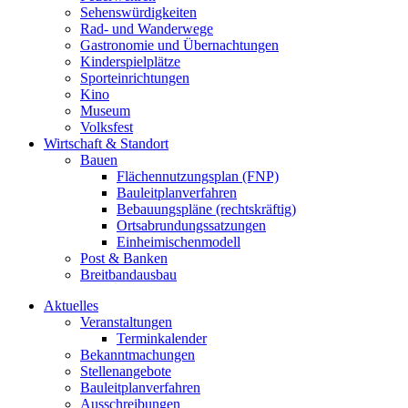
Sehenswürdigkeiten
Rad- und Wanderwege
Gastronomie und Übernachtungen
Kinderspielplätze
Sporteinrichtungen
Kino
Museum
Volksfest
Wirtschaft & Standort
Bauen
Flächennutzungsplan (FNP)
Bauleitplanverfahren
Bebauungspläne (rechtskräftig)
Ortsabrundungssatzungen
Einheimischenmodell
Post & Banken
Breitbandausbau
Aktuelles
Veranstaltungen
Terminkalender
Bekanntmachungen
Stellenangebote
Bauleitplanverfahren
Ausschreibungen