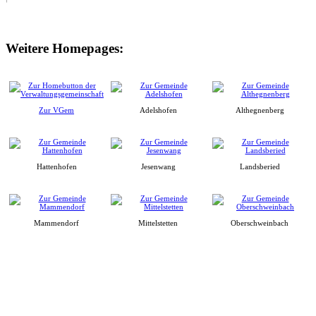
Weitere Homepages:
Zur VGem
Adelshofen
Althegnenberg
Hattenhofen
Jesenwang
Landsberied
Mammendorf
Mittelstetten
Oberschweinbach