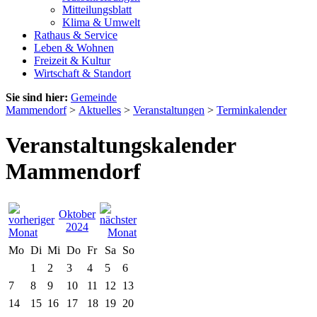
Mitteilungsblatt
Klima & Umwelt
Rathaus & Service
Leben & Wohnen
Freizeit & Kultur
Wirtschaft & Standort
Sie sind hier:
Gemeinde
Mammendorf
>
Aktuelles
>
Veranstaltungen
>
Terminkalender
Veranstaltungskalender
Mammendorf
Oktober
2024
Mo
Di
Mi
Do
Fr
Sa
So
1
2
3
4
5
6
7
8
9
10
11
12
13
14
15
16
17
18
19
20