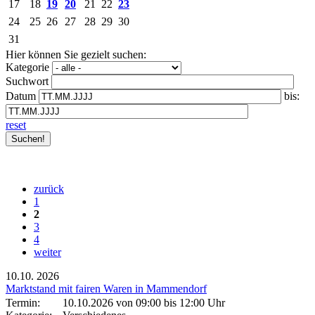
17
18
19
20
21
22
23
24
25
26
27
28
29
30
31
Hier können Sie gezielt suchen:
Kategorie
Suchwort
Datum
bis:
reset
zurück
1
2
3
4
weiter
10.10.
2026
Marktstand mit fairen Waren in Mammendorf
Termin:
10.10.2026 von 09:00
bis 12:00 Uhr