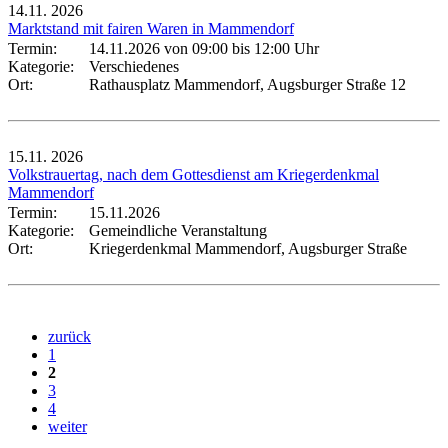
14.11.
2026
Marktstand mit fairen Waren in Mammendorf
Termin:
14.11.2026 von 09:00
bis 12:00 Uhr
Kategorie:
Verschiedenes
Ort:
Rathausplatz Mammendorf, Augsburger Straße 12
15.11.
2026
Volkstrauertag, nach dem Gottesdienst am Kriegerdenkmal
Mammendorf
Termin:
15.11.2026
Kategorie:
Gemeindliche Veranstaltung
Ort:
Kriegerdenkmal Mammendorf, Augsburger Straße
zurück
1
2
3
4
weiter