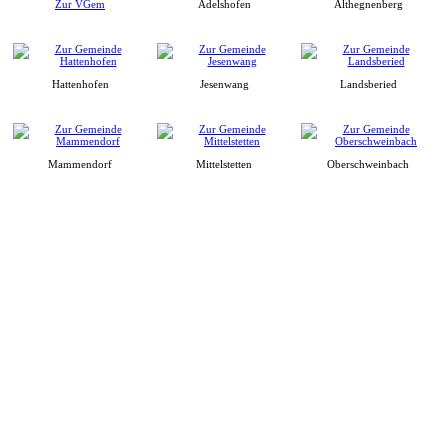
Zur VGem
Adelshofen
Althegnenberg
Hattenhofen
Jesenwang
Landsberied
Mammendorf
Mittelstetten
Oberschweinbach