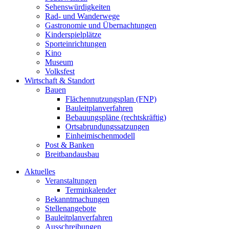
Sehenswürdigkeiten
Rad- und Wanderwege
Gastronomie und Übernachtungen
Kinderspielplätze
Sporteinrichtungen
Kino
Museum
Volksfest
Wirtschaft & Standort
Bauen
Flächennutzungsplan (FNP)
Bauleitplanverfahren
Bebauungspläne (rechtskräftig)
Ortsabrundungssatzungen
Einheimischenmodell
Post & Banken
Breitbandausbau
Aktuelles
Veranstaltungen
Terminkalender
Bekanntmachungen
Stellenangebote
Bauleitplanverfahren
Ausschreibungen