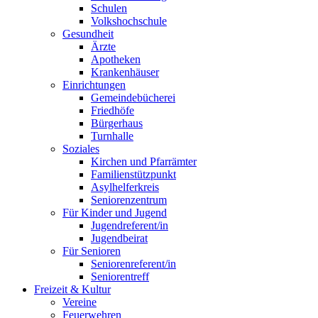
Schulen
Volkshochschule
Gesundheit
Ärzte
Apotheken
Krankenhäuser
Einrichtungen
Gemeindebücherei
Friedhöfe
Bürgerhaus
Turnhalle
Soziales
Kirchen und Pfarrämter
Familienstützpunkt
Asylhelferkreis
Seniorenzentrum
Für Kinder und Jugend
Jugendreferent/in
Jugendbeirat
Für Senioren
Seniorenreferent/in
Seniorentreff
Freizeit & Kultur
Vereine
Feuerwehren