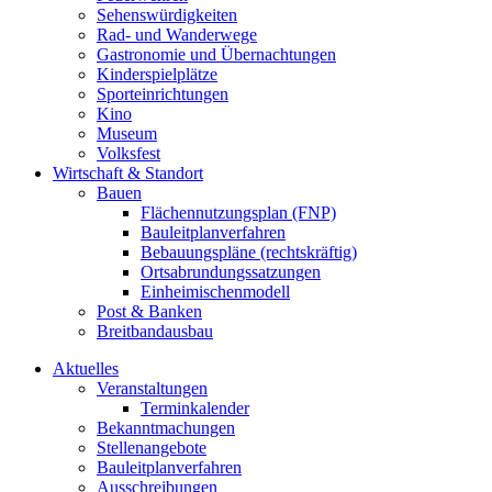
Sehenswürdigkeiten
Rad- und Wanderwege
Gastronomie und Übernachtungen
Kinderspielplätze
Sporteinrichtungen
Kino
Museum
Volksfest
Wirtschaft & Standort
Bauen
Flächennutzungsplan (FNP)
Bauleitplanverfahren
Bebauungspläne (rechtskräftig)
Ortsabrundungssatzungen
Einheimischenmodell
Post & Banken
Breitbandausbau
Aktuelles
Veranstaltungen
Terminkalender
Bekanntmachungen
Stellenangebote
Bauleitplanverfahren
Ausschreibungen