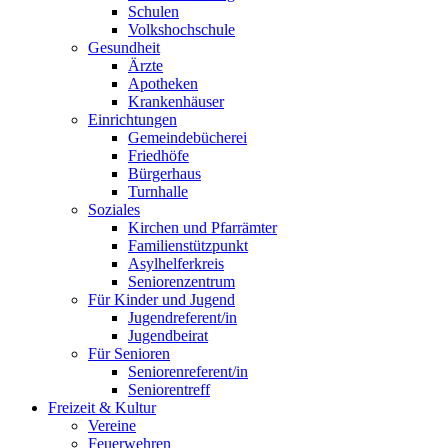
Schulen
Volkshochschule
Gesundheit
Ärzte
Apotheken
Krankenhäuser
Einrichtungen
Gemeindebücherei
Friedhöfe
Bürgerhaus
Turnhalle
Soziales
Kirchen und Pfarrämter
Familienstützpunkt
Asylhelferkreis
Seniorenzentrum
Für Kinder und Jugend
Jugendreferent/in
Jugendbeirat
Für Senioren
Seniorenreferent/in
Seniorentreff
Freizeit & Kultur
Vereine
Feuerwehren