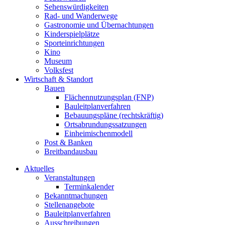
Sehenswürdigkeiten
Rad- und Wanderwege
Gastronomie und Übernachtungen
Kinderspielplätze
Sporteinrichtungen
Kino
Museum
Volksfest
Wirtschaft & Standort
Bauen
Flächennutzungsplan (FNP)
Bauleitplanverfahren
Bebauungspläne (rechtskräftig)
Ortsabrundungssatzungen
Einheimischenmodell
Post & Banken
Breitbandausbau
Aktuelles
Veranstaltungen
Terminkalender
Bekanntmachungen
Stellenangebote
Bauleitplanverfahren
Ausschreibungen