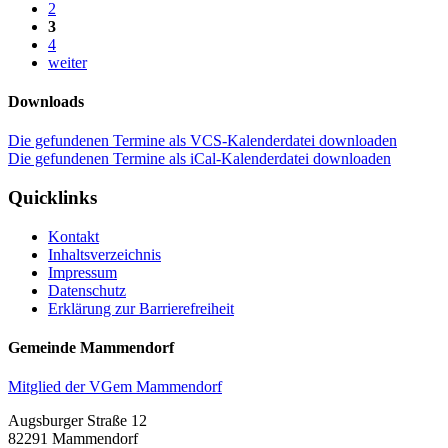
2
3
4
weiter
Downloads
Die gefundenen Termine als VCS-Kalenderdatei downloaden
Die gefundenen Termine als iCal-Kalenderdatei downloaden
Quicklinks
Kontakt
Inhaltsverzeichnis
Impressum
Datenschutz
Erklärung zur Barrierefreiheit
Gemeinde Mammendorf
Mitglied der VGem Mammendorf
Augsburger Straße 12
82291 Mammendorf