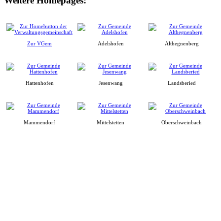
Weitere Homepages:
Zur VGem
Adelshofen
Althegnenberg
Hattenhofen
Jesenwang
Landsberied
Mammendorf
Mittelstetten
Oberschweinbach