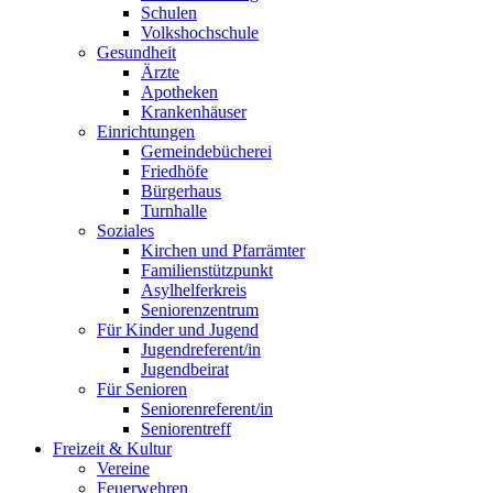
Schulen
Volkshochschule
Gesundheit
Ärzte
Apotheken
Krankenhäuser
Einrichtungen
Gemeindebücherei
Friedhöfe
Bürgerhaus
Turnhalle
Soziales
Kirchen und Pfarrämter
Familienstützpunkt
Asylhelferkreis
Seniorenzentrum
Für Kinder und Jugend
Jugendreferent/in
Jugendbeirat
Für Senioren
Seniorenreferent/in
Seniorentreff
Freizeit & Kultur
Vereine
Feuerwehren