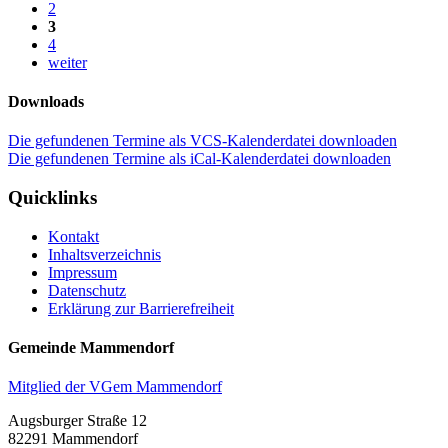
2
3
4
weiter
Downloads
Die gefundenen Termine als VCS-Kalenderdatei downloaden
Die gefundenen Termine als iCal-Kalenderdatei downloaden
Quicklinks
Kontakt
Inhaltsverzeichnis
Impressum
Datenschutz
Erklärung zur Barrierefreiheit
Gemeinde Mammendorf
Mitglied der VGem Mammendorf
Augsburger Straße 12
82291 Mammendorf