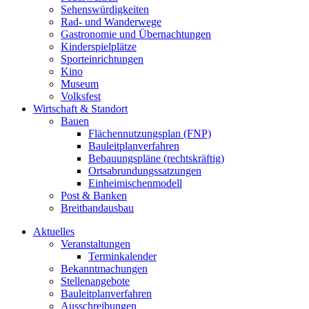
Sehenswürdigkeiten
Rad- und Wanderwege
Gastronomie und Übernachtungen
Kinderspielplätze
Sporteinrichtungen
Kino
Museum
Volksfest
Wirtschaft & Standort
Bauen
Flächennutzungsplan (FNP)
Bauleitplanverfahren
Bebauungspläne (rechtskräftig)
Ortsabrundungssatzungen
Einheimischenmodell
Post & Banken
Breitbandausbau
Aktuelles
Veranstaltungen
Terminkalender
Bekanntmachungen
Stellenangebote
Bauleitplanverfahren
Ausschreibungen