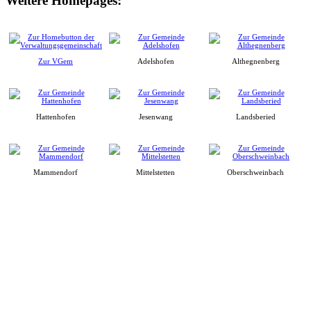
Weitere Homepages:
Zur VGem
Adelshofen
Althegnenberg
Hattenhofen
Jesenwang
Landsberied
Mammendorf
Mittelstetten
Oberschweinbach