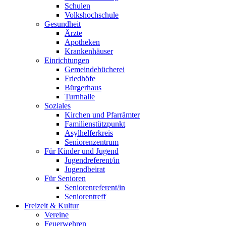
Schulen
Volkshochschule
Gesundheit
Ärzte
Apotheken
Krankenhäuser
Einrichtungen
Gemeindebücherei
Friedhöfe
Bürgerhaus
Turnhalle
Soziales
Kirchen und Pfarrämter
Familienstützpunkt
Asylhelferkreis
Seniorenzentrum
Für Kinder und Jugend
Jugendreferent/in
Jugendbeirat
Für Senioren
Seniorenreferent/in
Seniorentreff
Freizeit & Kultur
Vereine
Feuerwehren