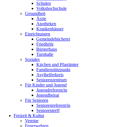
Schulen
Volkshochschule
Gesundheit
Ärzte
Apotheken
Krankenhäuser
Einrichtungen
Gemeindebücherei
Friedhöfe
Bürgerhaus
Turnhalle
Soziales
Kirchen und Pfarrämter
Familienstützpunkt
Asylhelferkreis
Seniorenzentrum
Für Kinder und Jugend
Jugendreferent/in
Jugendbeirat
Für Senioren
Seniorenreferent/in
Seniorentreff
Freizeit & Kultur
Vereine
Feuerwehren