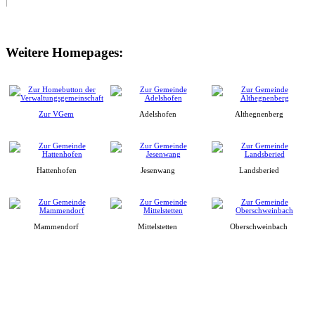
Weitere Homepages:
Zur VGem
Adelshofen
Althegnenberg
Hattenhofen
Jesenwang
Landsberied
Mammendorf
Mittelstetten
Oberschweinbach