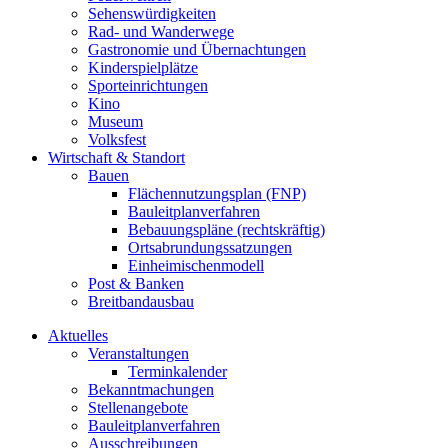
Sehenswürdigkeiten
Rad- und Wanderwege
Gastronomie und Übernachtungen
Kinderspielplätze
Sporteinrichtungen
Kino
Museum
Volksfest
Wirtschaft & Standort
Bauen
Flächennutzungsplan (FNP)
Bauleitplanverfahren
Bebauungspläne (rechtskräftig)
Ortsabrundungssatzungen
Einheimischenmodell
Post & Banken
Breitbandausbau
Aktuelles
Veranstaltungen
Terminkalender
Bekanntmachungen
Stellenangebote
Bauleitplanverfahren
Ausschreibungen