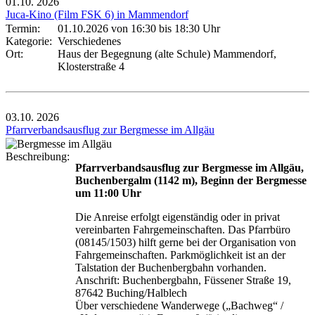
01.10.
2026
Juca-Kino (Film FSK 6) in Mammendorf
Termin:
01.10.2026 von 16:30
bis 18:30 Uhr
Kategorie:
Verschiedenes
Ort:
Haus der Begegnung (alte Schule) Mammendorf,
Klosterstraße 4
03.10.
2026
Pfarrverbandsausflug zur Bergmesse im Allgäu
Beschreibung:
Pfarrverbandsausflug zur Bergmesse im Allgäu,
Buchenbergalm (1142 m), Beginn der Bergmesse
um 11:00 Uhr
Die Anreise erfolgt eigenständig oder in privat
vereinbarten Fahrgemeinschaften. Das Pfarrbüro
(08145/1503) hilft gerne bei der Organisation von
Fahrgemeinschaften. Parkmöglichkeit ist an der
Talstation der Buchenbergbahn vorhanden.
Anschrift: Buchenbergbahn, Füssener Straße 19,
87642 Buching/Halblech
Über verschiedene Wanderwege („Bachweg“ /