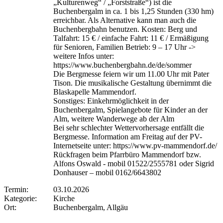
„Kulturenweg“ / „Forststraße“) ist die
Buchenbergalm in ca. 1 bis 1,25 Stunden (330 hm)
erreichbar. Als Alternative kann man auch die
Buchenbergbahn benutzen. Kosten: Berg und
Talfahrt: 15 € / einfache Fahrt: 11 € / Ermäßigung
für Senioren, Familien Betrieb: 9 – 17 Uhr ->
weitere Infos unter:
https://www.buchenbergbahn.de/de/sommer
Die Bergmesse feiern wir um 11.00 Uhr mit Pater
Tison. Die musikalische Gestaltung übernimmt die
Blaskapelle Mammendorf.
Sonstiges: Einkehrmöglichkeit in der
Buchenbergalm, Spielangebote für Kinder an der
Alm, weitere Wanderwege ab der Alm
Bei sehr schlechter Wettervorhersage entfällt die
Bergmesse. Information am Freitag auf der PV-
Internetseite unter: https://www.pv-mammendorf.de/
Rückfragen beim Pfarrbüro Mammendorf bzw.
Alfons Oswald - mobil 01522/2555781 oder Sigrid
Donhauser – mobil 0162/6643802
Termin:
03.10.2026
Kategorie:
Kirche
Ort:
Buchenbergalm, Allgäu