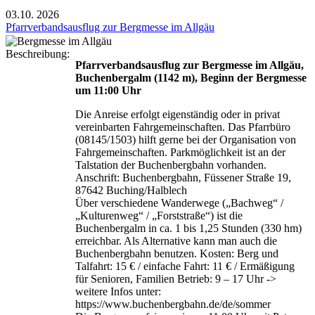
03.10.
2026
Pfarrverbandsausflug zur Bergmesse im Allgäu
Beschreibung:
Pfarrverbandsausflug zur Bergmesse im Allgäu,
Buchenbergalm (1142 m), Beginn der Bergmesse
um 11:00 Uhr
Die Anreise erfolgt eigenständig oder in privat
vereinbarten Fahrgemeinschaften. Das Pfarrbüro
(08145/1503) hilft gerne bei der Organisation von
Fahrgemeinschaften. Parkmöglichkeit ist an der
Talstation der Buchenbergbahn vorhanden.
Anschrift: Buchenbergbahn, Füssener Straße 19,
87642 Buching/Halblech
Über verschiedene Wanderwege („Bachweg“ /
„Kulturenweg“ / „Forststraße“) ist die
Buchenbergalm in ca. 1 bis 1,25 Stunden (330 hm)
erreichbar. Als Alternative kann man auch die
Buchenbergbahn benutzen. Kosten: Berg und
Talfahrt: 15 € / einfache Fahrt: 11 € / Ermäßigung
für Senioren, Familien Betrieb: 9 – 17 Uhr ->
weitere Infos unter:
https://www.buchenbergbahn.de/de/sommer