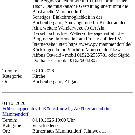
Die Bergmesse feiern wir um 11.00 Uhr mit Pater
Tison. Die musikalische Gestaltung übernimmt die
Blaskapelle Mammendorf.
Sonstiges: Einkehrmöglichkeit in der
Buchenbergalm, Spielangebote für Kinder an der
Alm, weitere Wanderwege ab der Alm
Bei sehr schlechter Wettervorhersage entfällt die
Bergmesse. Information am Freitag auf der PV-
Internetseite unter: https://www.pv-mammendorf.de/
Rückfragen beim Pfarrbüro Mammendorf bzw.
Alfons Oswald - mobil 01522/2555781 oder Sigrid
Donhauser – mobil 0162/6643802
Termin:
03.10.2026
Kategorie:
Kirche
Ort:
Buchenbergalm, Allgäu
04.10.
2026
Frühschoppen des 1. König-Ludwig-Weißbierfanclub in
Mammendorf
Termin:
04.10.2026 10:00 Uhr
Kategorie:
Verschiedenes
Ort:
Bürgerhaus Mammendorf, Jahnweg 11