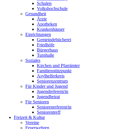
Schulen
Volkshochschule
Gesundheit
Ärzte
Apotheken
Krankenhäuser
Einrichtungen
Gemeindebücherei
Friedhöfe
Bürgerhaus
Turnhalle
Soziales
Kirchen und Pfarrämter
Familienstützpunkt
Asylhelferkreis
Seniorenzentrum
Für Kinder und Jugend
Jugendreferent/in
Jugendbeirat
Für Senioren
Seniorenreferent/in
Seniorentreff
Freizeit & Kultur
Vereine
Feuerwehren