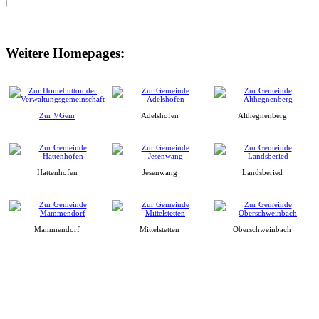
Weitere Homepages:
Zur VGem
Adelshofen
Althegnenberg
Hattenhofen
Jesenwang
Landsberied
Mammendorf
Mittelstetten
Oberschweinbach