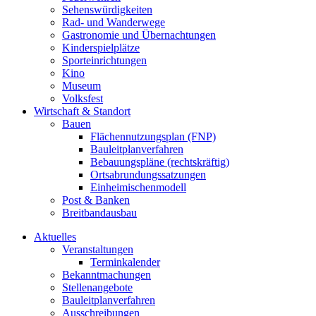
Sehenswürdigkeiten
Rad- und Wanderwege
Gastronomie und Übernachtungen
Kinderspielplätze
Sporteinrichtungen
Kino
Museum
Volksfest
Wirtschaft & Standort
Bauen
Flächennutzungsplan (FNP)
Bauleitplanverfahren
Bebauungspläne (rechtskräftig)
Ortsabrundungssatzungen
Einheimischenmodell
Post & Banken
Breitbandausbau
Aktuelles
Veranstaltungen
Terminkalender
Bekanntmachungen
Stellenangebote
Bauleitplanverfahren
Ausschreibungen