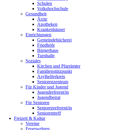
Schulen
Volkshochschule
Gesundheit
Ärzte
Apotheken
Krankenhäuser
Einrichtungen
Gemeindebücherei
Friedhöfe
Bürgerhaus
Turnhalle
Soziales
Kirchen und Pfarrämter
Familienstützpunkt
Asylhelferkreis
Seniorenzentrum
Für Kinder und Jugend
Jugendreferent/in
Jugendbeirat
Für Senioren
Seniorenreferent/in
Seniorentreff
Freizeit & Kultur
Vereine
Feuerwehren