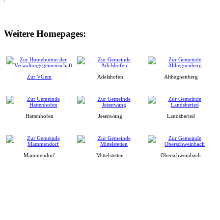
Weitere Homepages:
Zur VGem
Adelshofen
Althegnenberg
Hattenhofen
Jesenwang
Landsberied
Mammendorf
Mittelstetten
Oberschweinbach