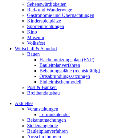
Sehenswürdigkeiten
Rad- und Wanderwege
Gastronomie und Übernachtungen
Kinderspielplätze
Sporteinrichtungen
Kino
Museum
Volksfest
Wirtschaft & Standort
Bauen
Flächennutzungsplan (FNP)
Bauleitplanverfahren
Bebauungspläne (rechtskräftig)
Ortsabrundungssatzungen
Einheimischenmodell
Post & Banken
Breitbandausbau
Aktuelles
Veranstaltungen
Terminkalender
Bekanntmachungen
Stellenangebote
Bauleitplanverfahren
Ausschreibungen