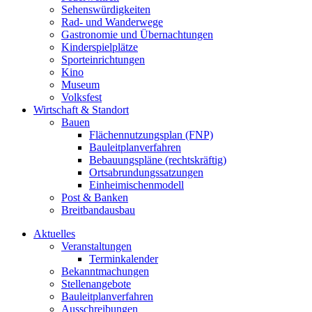
Sehenswürdigkeiten
Rad- und Wanderwege
Gastronomie und Übernachtungen
Kinderspielplätze
Sporteinrichtungen
Kino
Museum
Volksfest
Wirtschaft & Standort
Bauen
Flächennutzungsplan (FNP)
Bauleitplanverfahren
Bebauungspläne (rechtskräftig)
Ortsabrundungssatzungen
Einheimischenmodell
Post & Banken
Breitbandausbau
Aktuelles
Veranstaltungen
Terminkalender
Bekanntmachungen
Stellenangebote
Bauleitplanverfahren
Ausschreibungen