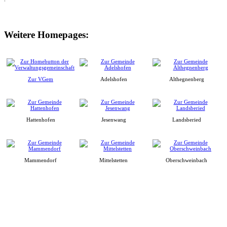
Weitere Homepages:
Zur VGem
Adelshofen
Althegnenberg
Hattenhofen
Jesenwang
Landsberied
Mammendorf
Mittelstetten
Oberschweinbach