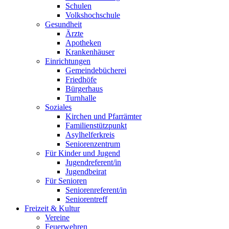
Schulen
Volkshochschule
Gesundheit
Ärzte
Apotheken
Krankenhäuser
Einrichtungen
Gemeindebücherei
Friedhöfe
Bürgerhaus
Turnhalle
Soziales
Kirchen und Pfarrämter
Familienstützpunkt
Asylhelferkreis
Seniorenzentrum
Für Kinder und Jugend
Jugendreferent/in
Jugendbeirat
Für Senioren
Seniorenreferent/in
Seniorentreff
Freizeit & Kultur
Vereine
Feuerwehren