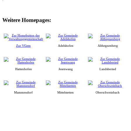
Weitere Homepages:
Zur VGem
Adelshofen
Althegnenberg
Hattenhofen
Jesenwang
Landsberied
Mammendorf
Mittelstetten
Oberschweinbach