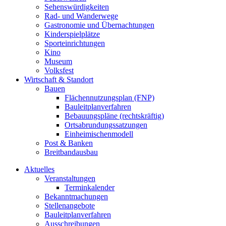
Sehenswürdigkeiten
Rad- und Wanderwege
Gastronomie und Übernachtungen
Kinderspielplätze
Sporteinrichtungen
Kino
Museum
Volksfest
Wirtschaft & Standort
Bauen
Flächennutzungsplan (FNP)
Bauleitplanverfahren
Bebauungspläne (rechtskräftig)
Ortsabrundungssatzungen
Einheimischenmodell
Post & Banken
Breitbandausbau
Aktuelles
Veranstaltungen
Terminkalender
Bekanntmachungen
Stellenangebote
Bauleitplanverfahren
Ausschreibungen