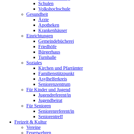
Schulen
Volkshochschule
Gesundheit
Ärzte
Apotheken
Krankenhäuser
Einrichtungen
Gemeindebücherei
Friedhöfe
Bürgerhaus
Turnhalle
Soziales
Kirchen und Pfarrämter
Familienstützpunkt
Asylhelferkreis
Seniorenzentrum
Für Kinder und Jugend
Jugendreferent/in
Jugendbeirat
Für Senioren
Seniorenreferent/in
Seniorentreff
Freizeit & Kultur
Vereine
Feuerwehren