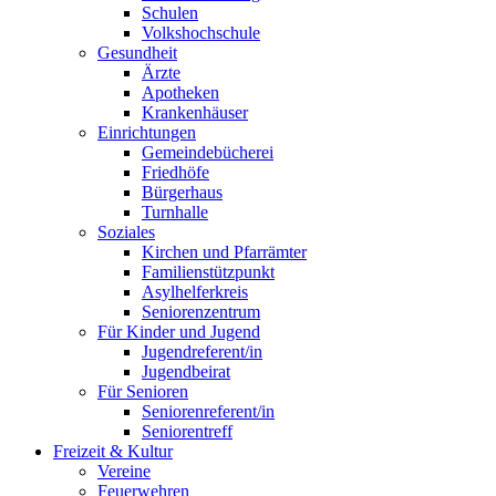
Schulen
Volkshochschule
Gesundheit
Ärzte
Apotheken
Krankenhäuser
Einrichtungen
Gemeindebücherei
Friedhöfe
Bürgerhaus
Turnhalle
Soziales
Kirchen und Pfarrämter
Familienstützpunkt
Asylhelferkreis
Seniorenzentrum
Für Kinder und Jugend
Jugendreferent/in
Jugendbeirat
Für Senioren
Seniorenreferent/in
Seniorentreff
Freizeit & Kultur
Vereine
Feuerwehren