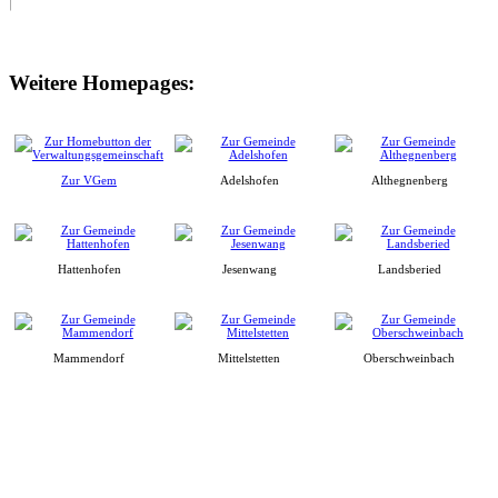
Weitere Homepages:
Zur VGem
Adelshofen
Althegnenberg
Hattenhofen
Jesenwang
Landsberied
Mammendorf
Mittelstetten
Oberschweinbach