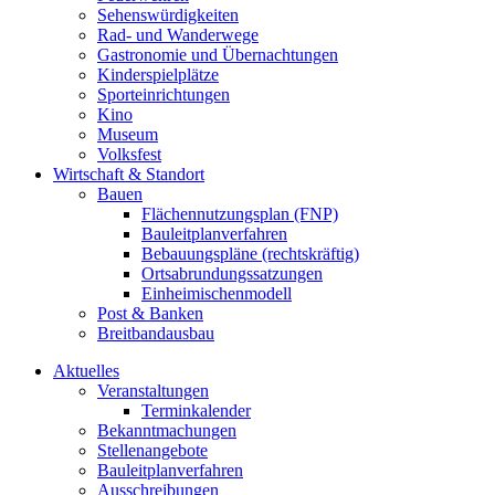
Sehenswürdigkeiten
Rad- und Wanderwege
Gastronomie und Übernachtungen
Kinderspielplätze
Sporteinrichtungen
Kino
Museum
Volksfest
Wirtschaft & Standort
Bauen
Flächennutzungsplan (FNP)
Bauleitplanverfahren
Bebauungspläne (rechtskräftig)
Ortsabrundungssatzungen
Einheimischenmodell
Post & Banken
Breitbandausbau
Aktuelles
Veranstaltungen
Terminkalender
Bekanntmachungen
Stellenangebote
Bauleitplanverfahren
Ausschreibungen