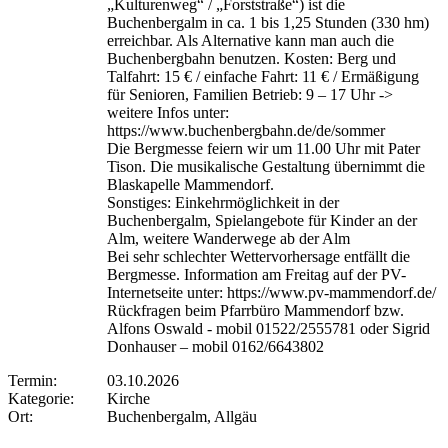
„Kulturenweg“ / „Forststraße“) ist die
Buchenbergalm in ca. 1 bis 1,25 Stunden (330 hm)
erreichbar. Als Alternative kann man auch die
Buchenbergbahn benutzen. Kosten: Berg und
Talfahrt: 15 € / einfache Fahrt: 11 € / Ermäßigung
für Senioren, Familien Betrieb: 9 – 17 Uhr ->
weitere Infos unter:
https://www.buchenbergbahn.de/de/sommer
Die Bergmesse feiern wir um 11.00 Uhr mit Pater
Tison. Die musikalische Gestaltung übernimmt die
Blaskapelle Mammendorf.
Sonstiges: Einkehrmöglichkeit in der
Buchenbergalm, Spielangebote für Kinder an der
Alm, weitere Wanderwege ab der Alm
Bei sehr schlechter Wettervorhersage entfällt die
Bergmesse. Information am Freitag auf der PV-
Internetseite unter: https://www.pv-mammendorf.de/
Rückfragen beim Pfarrbüro Mammendorf bzw.
Alfons Oswald - mobil 01522/2555781 oder Sigrid
Donhauser – mobil 0162/6643802
Termin:
03.10.2026
Kategorie:
Kirche
Ort:
Buchenbergalm, Allgäu