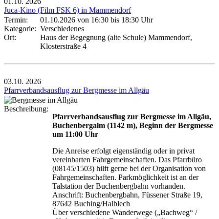
01.10.
2026
Juca-Kino (Film FSK 6) in Mammendorf
Termin:
01.10.2026 von 16:30
bis 18:30 Uhr
Kategorie:
Verschiedenes
Ort:
Haus der Begegnung (alte Schule) Mammendorf,
Klosterstraße 4
03.10.
2026
Pfarrverbandsausflug zur Bergmesse im Allgäu
Beschreibung:
Pfarrverbandsausflug zur Bergmesse im Allgäu,
Buchenbergalm (1142 m), Beginn der Bergmesse
um 11:00 Uhr
Die Anreise erfolgt eigenständig oder in privat
vereinbarten Fahrgemeinschaften. Das Pfarrbüro
(08145/1503) hilft gerne bei der Organisation von
Fahrgemeinschaften. Parkmöglichkeit ist an der
Talstation der Buchenbergbahn vorhanden.
Anschrift: Buchenbergbahn, Füssener Straße 19,
87642 Buching/Halblech
Über verschiedene Wanderwege („Bachweg“ /