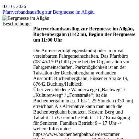
03.10.
2026
Pfarrverbandsausflug zur Bergmesse im Allgäu
Beschreibung:
Pfarrverbandsausflug zur Bergmesse im Allgäu,
Buchenbergalm (1142 m), Beginn der Bergmesse
um 11:00 Uhr
Die Anreise erfolgt eigenständig oder in privat
vereinbarten Fahrgemeinschaften. Das Pfarrbüro
(08145/1503) hilft gerne bei der Organisation von
Fahrgemeinschaften. Parkmöglichkeit ist an der
Talstation der Buchenbergbahn vorhanden.
Anschrift: Buchenbergbahn, Füssener Straße 19,
87642 Buching/Halblech
Über verschiedene Wanderwege („Bachweg“ /
„Kulturenweg“ / „Forststraße“) ist die
Buchenbergalm in ca. 1 bis 1,25 Stunden (330 hm)
erreichbar. Als Alternative kann man auch die
Buchenbergbahn benutzen. Kosten: Berg und
Talfahrt: 15 € / einfache Fahrt: 11 € / Ermäßigung
für Senioren, Familien Betrieb: 9 – 17 Uhr ->
weitere Infos unter:
https://www.buchenbergbahn.de/de/sommer