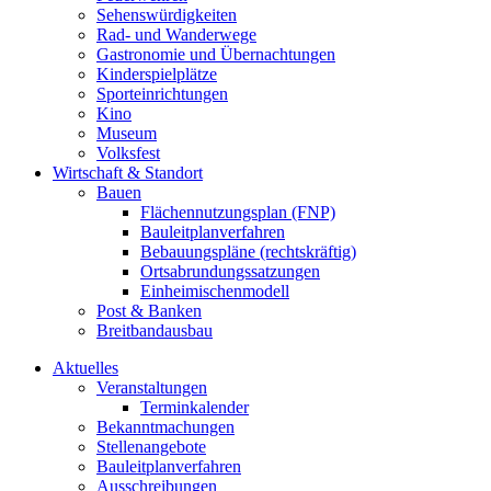
Sehenswürdigkeiten
Rad- und Wanderwege
Gastronomie und Übernachtungen
Kinderspielplätze
Sporteinrichtungen
Kino
Museum
Volksfest
Wirtschaft & Standort
Bauen
Flächennutzungsplan (FNP)
Bauleitplanverfahren
Bebauungspläne (rechtskräftig)
Ortsabrundungssatzungen
Einheimischenmodell
Post & Banken
Breitbandausbau
Aktuelles
Veranstaltungen
Terminkalender
Bekanntmachungen
Stellenangebote
Bauleitplanverfahren
Ausschreibungen