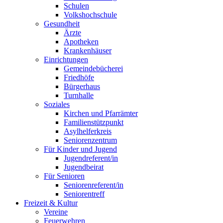
Schulen
Volkshochschule
Gesundheit
Ärzte
Apotheken
Krankenhäuser
Einrichtungen
Gemeindebücherei
Friedhöfe
Bürgerhaus
Turnhalle
Soziales
Kirchen und Pfarrämter
Familienstützpunkt
Asylhelferkreis
Seniorenzentrum
Für Kinder und Jugend
Jugendreferent/in
Jugendbeirat
Für Senioren
Seniorenreferent/in
Seniorentreff
Freizeit & Kultur
Vereine
Feuerwehren