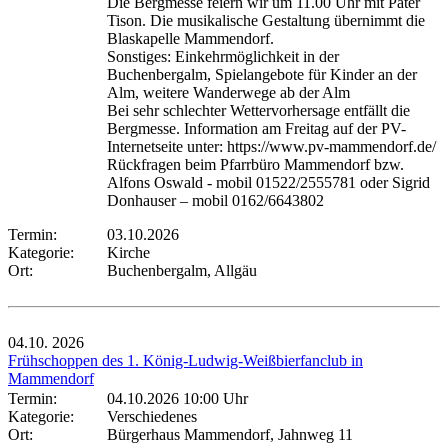
Die Bergmesse feiern wir um 11.00 Uhr mit Pater
Tison. Die musikalische Gestaltung übernimmt die
Blaskapelle Mammendorf.
Sonstiges: Einkehrmöglichkeit in der
Buchenbergalm, Spielangebote für Kinder an der
Alm, weitere Wanderwege ab der Alm
Bei sehr schlechter Wettervorhersage entfällt die
Bergmesse. Information am Freitag auf der PV-
Internetseite unter: https://www.pv-mammendorf.de/
Rückfragen beim Pfarrbüro Mammendorf bzw.
Alfons Oswald - mobil 01522/2555781 oder Sigrid
Donhauser – mobil 0162/6643802
Termin:
03.10.2026
Kategorie:
Kirche
Ort:
Buchenbergalm, Allgäu
04.10.
2026
Frühschoppen des 1. König-Ludwig-Weißbierfanclub in
Mammendorf
Termin:
04.10.2026 10:00 Uhr
Kategorie:
Verschiedenes
Ort:
Bürgerhaus Mammendorf, Jahnweg 11