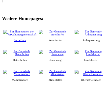
Weitere Homepages:
Zur VGem
Adelshofen
Althegnenberg
Hattenhofen
Jesenwang
Landsberied
Mammendorf
Mittelstetten
Oberschweinbach