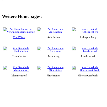
Weitere Homepages:
Zur VGem
Adelshofen
Althegnenberg
Hattenhofen
Jesenwang
Landsberied
Mammendorf
Mittelstetten
Oberschweinbach