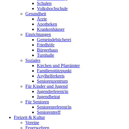
Schulen
Volkshochschule
Gesundheit
Ärzte
Apotheken
Krankenhäuser
Einrichtungen
Gemeindebücherei
Friedhöfe
Bürgerhaus
Turnhalle
Soziales
Kirchen und Pfarrämter
Familienstützpunkt
Asylhelferkreis
Seniorenzentrum
Für Kinder und Jugend
Jugendreferent/in
Jugendbeirat
Für Senioren
Seniorenreferent/in
Seniorentreff
Freizeit & Kultur
Vereine
Feuerwehren