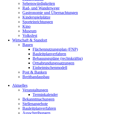
Sehenswürdigkeiten
Rad- und Wanderwege
Gastronomie und Übernachtungen
Kinderspielplätze
Sporteinrichtungen
Kino
Museum
Volksfest
Wirtschaft & Standort
Bauen
Flächennutzungsplan (FNP)
Bauleitplanverfahren
Bebauungspläne (rechtskräftig)
Ortsabrundungssatzungen
Einheimischenmodell
Post & Banken
Breitbandausbau
Aktuelles
Veranstaltungen
Terminkalender
Bekanntmachungen
Stellenangebote
Bauleitplanverfahren
Ausschreibungen