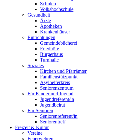
Schulen
Volkshochschule
Gesundheit
Ärzte
Apotheken
Krankenhäuser
Einrichtungen
Gemeindebücherei
Friedhöfe
Bürgerhaus
Turnhalle
Soziales
Kirchen und Pfarrämter
Familienstützpunkt
Asylhelferkreis
Seniorenzentrum
Für Kinder und Jugend
Jugendreferent/in
Jugendbeirat
Für Senioren
Seniorenreferent/in
Seniorentreff
Freizeit & Kultur
Vereine
Feuerwehren