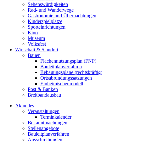
Sehenswürdigkeiten
Rad- und Wanderwege
Gastronomie und Übernachtungen
Kinderspielplätze
Sporteinrichtungen
Kino
Museum
Volksfest
Wirtschaft & Standort
Bauen
Flächennutzungsplan (FNP)
Bauleitplanverfahren
Bebauungspläne (rechtskräftig)
Ortsabrundungssatzungen
Einheimischenmodell
Post & Banken
Breitbandausbau
Aktuelles
Veranstaltungen
Terminkalender
Bekanntmachungen
Stellenangebote
Bauleitplanverfahren
Ausschreibungen