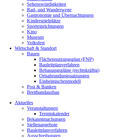
Sehenswürdigkeiten
Rad- und Wanderwege
Gastronomie und Übernachtungen
Kinderspielplätze
Sporteinrichtungen
Kino
Museum
Volksfest
Wirtschaft & Standort
Bauen
Flächennutzungsplan (FNP)
Bauleitplanverfahren
Bebauungspläne (rechtskräftig)
Ortsabrundungssatzungen
Einheimischenmodell
Post & Banken
Breitbandausbau
Aktuelles
Veranstaltungen
Terminkalender
Bekanntmachungen
Stellenangebote
Bauleitplanverfahren
Ausschreibungen