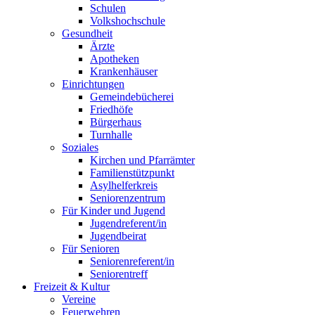
Schulen
Volkshochschule
Gesundheit
Ärzte
Apotheken
Krankenhäuser
Einrichtungen
Gemeindebücherei
Friedhöfe
Bürgerhaus
Turnhalle
Soziales
Kirchen und Pfarrämter
Familienstützpunkt
Asylhelferkreis
Seniorenzentrum
Für Kinder und Jugend
Jugendreferent/in
Jugendbeirat
Für Senioren
Seniorenreferent/in
Seniorentreff
Freizeit & Kultur
Vereine
Feuerwehren