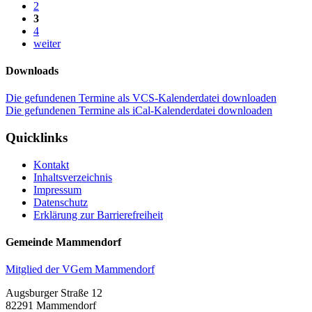
2
3
4
weiter
Downloads
Die gefundenen Termine als VCS-Kalenderdatei downloaden
Die gefundenen Termine als iCal-Kalenderdatei downloaden
Quicklinks
Kontakt
Inhaltsverzeichnis
Impressum
Datenschutz
Erklärung zur Barrierefreiheit
Gemeinde Mammendorf
Mitglied der VGem Mammendorf
Augsburger Straße 12
82291 Mammendorf