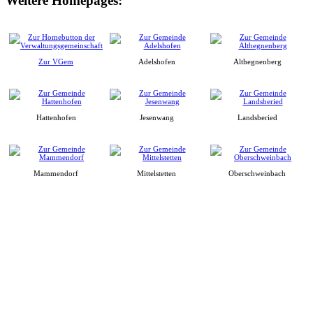
Weitere Homepages:
Zur VGem
Adelshofen
Althegnenberg
Hattenhofen
Jesenwang
Landsberied
Mammendorf
Mittelstetten
Oberschweinbach