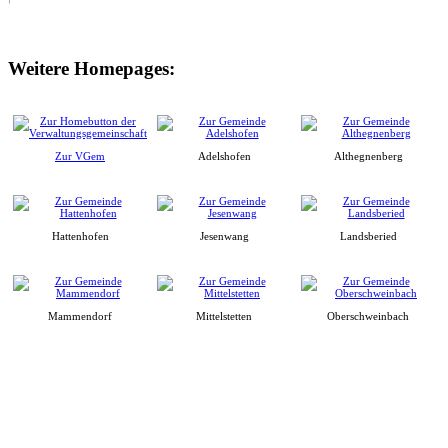
Weitere Homepages:
Zur VGem
Adelshofen
Althegnenberg
Hattenhofen
Jesenwang
Landsberied
Mammendorf
Mittelstetten
Oberschweinbach