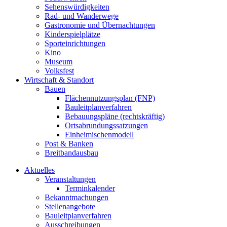
Sehenswürdigkeiten
Rad- und Wanderwege
Gastronomie und Übernachtungen
Kinderspielplätze
Sporteinrichtungen
Kino
Museum
Volksfest
Wirtschaft & Standort
Bauen
Flächennutzungsplan (FNP)
Bauleitplanverfahren
Bebauungspläne (rechtskräftig)
Ortsabrundungssatzungen
Einheimischenmodell
Post & Banken
Breitbandausbau
Aktuelles
Veranstaltungen
Terminkalender
Bekanntmachungen
Stellenangebote
Bauleitplanverfahren
Ausschreibungen