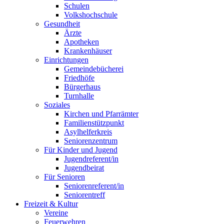
Schulen
Volkshochschule
Gesundheit
Ärzte
Apotheken
Krankenhäuser
Einrichtungen
Gemeindebücherei
Friedhöfe
Bürgerhaus
Turnhalle
Soziales
Kirchen und Pfarrämter
Familienstützpunkt
Asylhelferkreis
Seniorenzentrum
Für Kinder und Jugend
Jugendreferent/in
Jugendbeirat
Für Senioren
Seniorenreferent/in
Seniorentreff
Freizeit & Kultur
Vereine
Feuerwehren