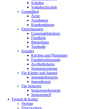
Schulen
Volkshochschule
Gesundheit
Ärzte
Apotheken
Krankenhäuser
Einrichtungen
Gemeindebücherei
Friedhöfe
Bürgerhaus
Turnhalle
Soziales
Kirchen und Pfarrämter
Familienstützpunkt
Asylhelferkreis
Seniorenzentrum
Für Kinder und Jugend
Jugendreferent/in
Jugendbeirat
Für Senioren
Seniorenreferent/in
Seniorentreff
Freizeit & Kultur
Vereine
Feuerwehren