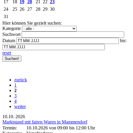
17
18
19
20
21
22
23
24
25
26
27
28
29
30
31
Hier können Sie gezielt suchen:
Kategorie
Suchwort
Datum
bis:
reset
zurück
1
2
3
4
weiter
10.10.
2026
Marktstand mit fairen Waren in Mammendorf
Termin:
10.10.2026 von 09:00
bis 12:00 Uhr