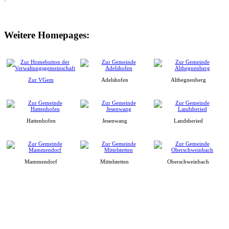
Weitere Homepages:
Zur VGem
Adelshofen
Althegnenberg
Hattenhofen
Jesenwang
Landsberied
Mammendorf
Mittelstetten
Oberschweinbach