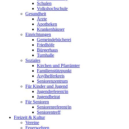
Schulen
Volkshochschule
Gesundheit
Ärzte
Apotheken
Krankenhäuser
Einrichtungen
Gemeindebücherei
Friedhöfe
Bürgerhaus
Turnhalle
Soziales
Kirchen und Pfarrämter
Familienstützpunkt
Asylhelferkreis
Seniorenzentrum
Für Kinder und Jugend
Jugendreferent/in
Jugendbeirat
Für Senioren
Seniorenreferent/in
Seniorentreff
Freizeit & Kultur
Vereine
Feuerwehren