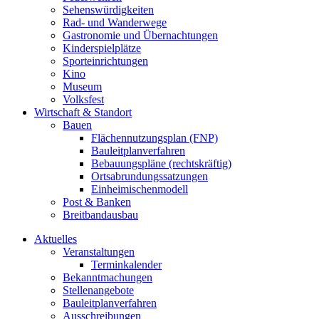
Sehenswürdigkeiten
Rad- und Wanderwege
Gastronomie und Übernachtungen
Kinderspielplätze
Sporteinrichtungen
Kino
Museum
Volksfest
Wirtschaft & Standort
Bauen
Flächennutzungsplan (FNP)
Bauleitplanverfahren
Bebauungspläne (rechtskräftig)
Ortsabrundungssatzungen
Einheimischenmodell
Post & Banken
Breitbandausbau
Aktuelles
Veranstaltungen
Terminkalender
Bekanntmachungen
Stellenangebote
Bauleitplanverfahren
Ausschreibungen