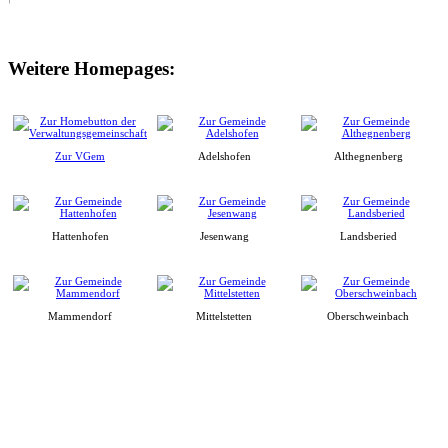
Weitere Homepages:
Zur VGem
Adelshofen
Althegnenberg
Hattenhofen
Jesenwang
Landsberied
Mammendorf
Mittelstetten
Oberschweinbach