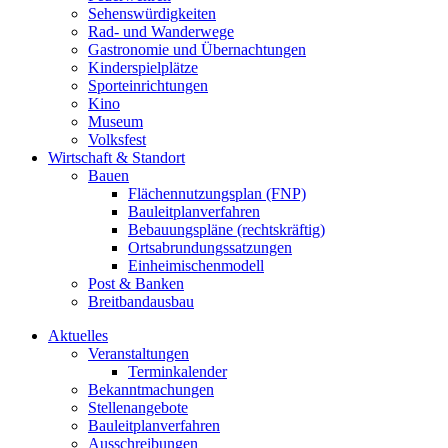
Sehenswürdigkeiten
Rad- und Wanderwege
Gastronomie und Übernachtungen
Kinderspielplätze
Sporteinrichtungen
Kino
Museum
Volksfest
Wirtschaft & Standort
Bauen
Flächennutzungsplan (FNP)
Bauleitplanverfahren
Bebauungspläne (rechtskräftig)
Ortsabrundungssatzungen
Einheimischenmodell
Post & Banken
Breitbandausbau
Aktuelles
Veranstaltungen
Terminkalender
Bekanntmachungen
Stellenangebote
Bauleitplanverfahren
Ausschreibungen