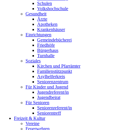
Schulen
Volkshochschule
Gesundheit
Ärzte
Apotheken
Krankenhäuser
Einrichtungen
Gemeindebücherei
Friedhöfe
Bürgerhaus
Turnhalle
Soziales
Kirchen und Pfarrämter
Familienstützpunkt
Asylhelferkreis
Seniorenzentrum
Für Kinder und Jugend
Jugendreferent/in
Jugendbeirat
Für Senioren
Seniorenreferent/in
Seniorentreff
Freizeit & Kultur
Vereine
Feuerwehren