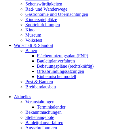
Sehenswürdigkeiten
Rad- und Wanderwege
Gastronomie und Übernachtungen
Kinderspielplätze
Sporteinrichtungen
Kino
Museum
Volksfest
Wirtschaft & Standort
Bauen
Flächennutzungsplan (FNP)
Bauleitplanverfahren
Bebauungspläne (rechtskräftig)
Ortsabrundungssatzungen
Einheimischenmodell
Post & Banken
Breitbandausbau
Aktuelles
Veranstaltungen
Terminkalender
Bekanntmachungen
Stellenangebote
Bauleitplanverfahren
Ausschreibungen