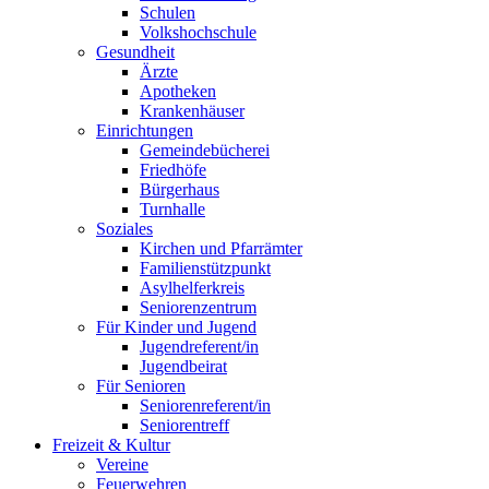
Schulen
Volkshochschule
Gesundheit
Ärzte
Apotheken
Krankenhäuser
Einrichtungen
Gemeindebücherei
Friedhöfe
Bürgerhaus
Turnhalle
Soziales
Kirchen und Pfarrämter
Familienstützpunkt
Asylhelferkreis
Seniorenzentrum
Für Kinder und Jugend
Jugendreferent/in
Jugendbeirat
Für Senioren
Seniorenreferent/in
Seniorentreff
Freizeit & Kultur
Vereine
Feuerwehren