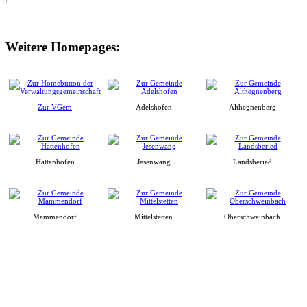
Weitere Homepages:
Zur VGem
Adelshofen
Althegnenberg
Hattenhofen
Jesenwang
Landsberied
Mammendorf
Mittelstetten
Oberschweinbach