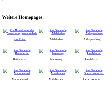
Weitere Homepages:
Zur VGem
Adelshofen
Althegnenberg
Hattenhofen
Jesenwang
Landsberied
Mammendorf
Mittelstetten
Oberschweinbach