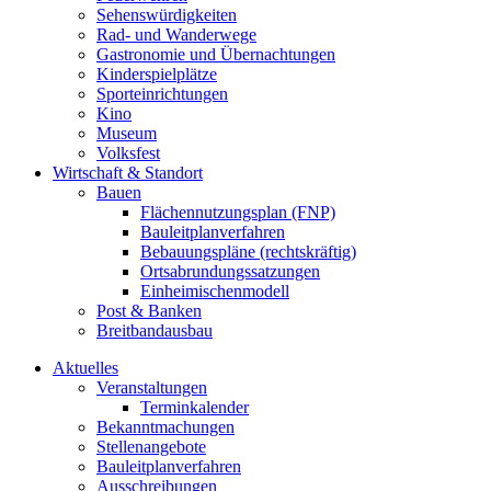
Sehenswürdigkeiten
Rad- und Wanderwege
Gastronomie und Übernachtungen
Kinderspielplätze
Sporteinrichtungen
Kino
Museum
Volksfest
Wirtschaft & Standort
Bauen
Flächennutzungsplan (FNP)
Bauleitplanverfahren
Bebauungspläne (rechtskräftig)
Ortsabrundungssatzungen
Einheimischenmodell
Post & Banken
Breitbandausbau
Aktuelles
Veranstaltungen
Terminkalender
Bekanntmachungen
Stellenangebote
Bauleitplanverfahren
Ausschreibungen