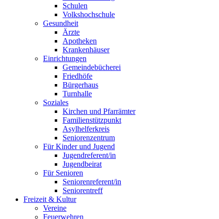
Schulen
Volkshochschule
Gesundheit
Ärzte
Apotheken
Krankenhäuser
Einrichtungen
Gemeindebücherei
Friedhöfe
Bürgerhaus
Turnhalle
Soziales
Kirchen und Pfarrämter
Familienstützpunkt
Asylhelferkreis
Seniorenzentrum
Für Kinder und Jugend
Jugendreferent/in
Jugendbeirat
Für Senioren
Seniorenreferent/in
Seniorentreff
Freizeit & Kultur
Vereine
Feuerwehren