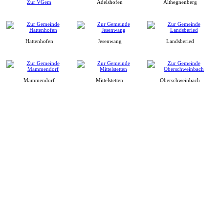
Zur VGem
Adelshofen
Althegnenberg
Hattenhofen
Jesenwang
Landsberied
Mammendorf
Mittelstetten
Oberschweinbach