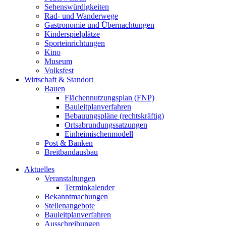
Sehenswürdigkeiten
Rad- und Wanderwege
Gastronomie und Übernachtungen
Kinderspielplätze
Sporteinrichtungen
Kino
Museum
Volksfest
Wirtschaft & Standort
Bauen
Flächennutzungsplan (FNP)
Bauleitplanverfahren
Bebauungspläne (rechtskräftig)
Ortsabrundungssatzungen
Einheimischenmodell
Post & Banken
Breitbandausbau
Aktuelles
Veranstaltungen
Terminkalender
Bekanntmachungen
Stellenangebote
Bauleitplanverfahren
Ausschreibungen