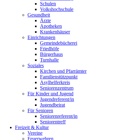
Schulen
Volkshochschule
Gesundheit
Ärzte
Apotheken
Krankenhäuser
Einrichtungen
Gemeindebücherei
Friedhöfe
Bürgerhaus
Turnhalle
Soziales
Kirchen und Pfarrämter
Familienstützpunkt
Asylhelferkreis
Seniorenzentrum
Für Kinder und Jugend
Jugendreferent/in
Jugendbeirat
Für Senioren
Seniorenreferent/in
Seniorentreff
Freizeit & Kultur
Vereine
Feuerwehren