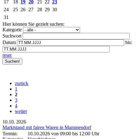
17
18
19
20
21
22
23
24
25
26
27
28
29
30
31
Hier können Sie gezielt suchen:
Kategorie
Suchwort
Datum
bis:
reset
zurück
1
2
3
4
weiter
10.10.
2026
Marktstand mit fairen Waren in Mammendorf
Termin:
10.10.2026 von 09:00
bis 12:00 Uhr