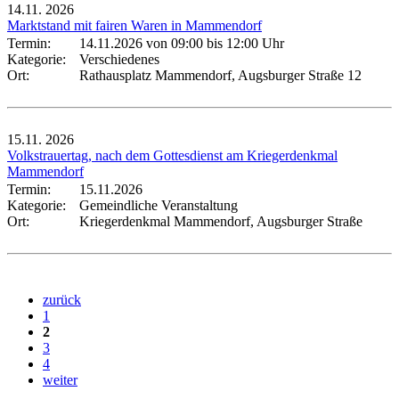
14.11.
2026
Marktstand mit fairen Waren in Mammendorf
Termin:
14.11.2026 von 09:00
bis 12:00 Uhr
Kategorie:
Verschiedenes
Ort:
Rathausplatz Mammendorf, Augsburger Straße 12
15.11.
2026
Volkstrauertag, nach dem Gottesdienst am Kriegerdenkmal
Mammendorf
Termin:
15.11.2026
Kategorie:
Gemeindliche Veranstaltung
Ort:
Kriegerdenkmal Mammendorf, Augsburger Straße
zurück
1
2
3
4
weiter