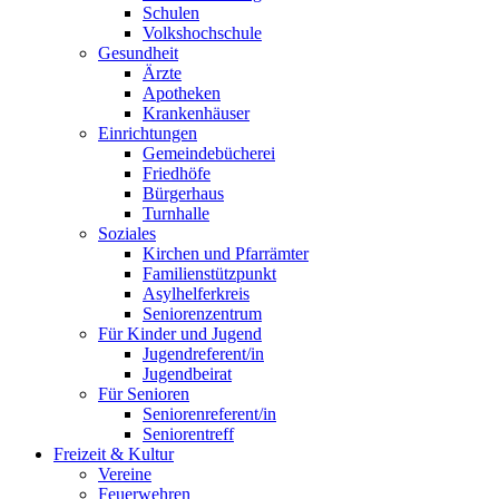
Schulen
Volkshochschule
Gesundheit
Ärzte
Apotheken
Krankenhäuser
Einrichtungen
Gemeindebücherei
Friedhöfe
Bürgerhaus
Turnhalle
Soziales
Kirchen und Pfarrämter
Familienstützpunkt
Asylhelferkreis
Seniorenzentrum
Für Kinder und Jugend
Jugendreferent/in
Jugendbeirat
Für Senioren
Seniorenreferent/in
Seniorentreff
Freizeit & Kultur
Vereine
Feuerwehren