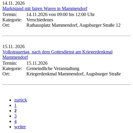
14.11.
2026
Marktstand mit fairen Waren in Mammendorf
Termin:
14.11.2026 von 09:00
bis 12:00 Uhr
Kategorie:
Verschiedenes
Ort:
Rathausplatz Mammendorf, Augsburger Straße 12
15.11.
2026
Volkstrauertag, nach dem Gottesdienst am Kriegerdenkmal
Mammendorf
Termin:
15.11.2026
Kategorie:
Gemeindliche Veranstaltung
Ort:
Kriegerdenkmal Mammendorf, Augsburger Straße
zurück
1
2
3
4
weiter