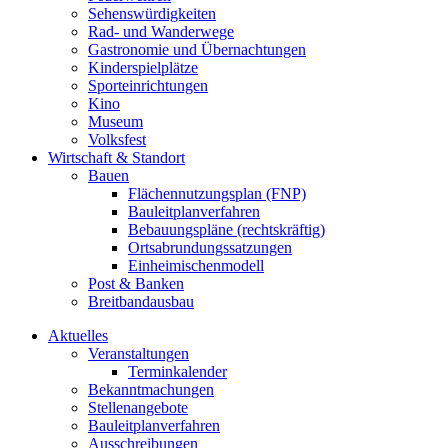
Sehenswürdigkeiten
Rad- und Wanderwege
Gastronomie und Übernachtungen
Kinderspielplätze
Sporteinrichtungen
Kino
Museum
Volksfest
Wirtschaft & Standort
Bauen
Flächennutzungsplan (FNP)
Bauleitplanverfahren
Bebauungspläne (rechtskräftig)
Ortsabrundungssatzungen
Einheimischenmodell
Post & Banken
Breitbandausbau
Aktuelles
Veranstaltungen
Terminkalender
Bekanntmachungen
Stellenangebote
Bauleitplanverfahren
Ausschreibungen