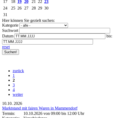
17
18
19
20
21
22
23
24
25
26
27
28
29
30
31
Hier können Sie gezielt suchen:
Kategorie
Suchwort
Datum
bis:
reset
zurück
1
2
3
4
weiter
10.10.
2026
Marktstand mit fairen Waren in Mammendorf
Termin:
10.10.2026 von 09:00
bis 12:00 Uhr