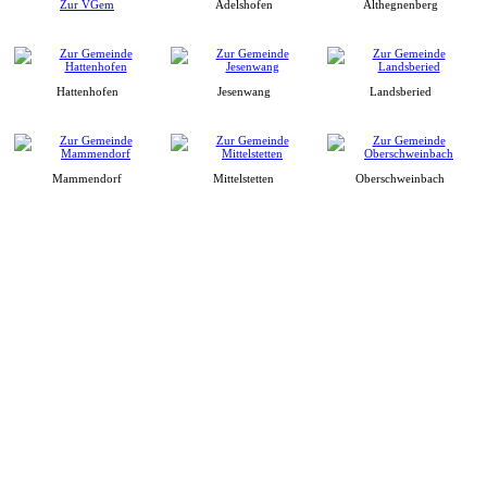
Zur VGem
Adelshofen
Althegnenberg
Hattenhofen
Jesenwang
Landsberied
Mammendorf
Mittelstetten
Oberschweinbach