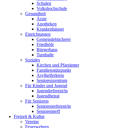
Schulen
Volkshochschule
Gesundheit
Ärzte
Apotheken
Krankenhäuser
Einrichtungen
Gemeindebücherei
Friedhöfe
Bürgerhaus
Turnhalle
Soziales
Kirchen und Pfarrämter
Familienstützpunkt
Asylhelferkreis
Seniorenzentrum
Für Kinder und Jugend
Jugendreferent/in
Jugendbeirat
Für Senioren
Seniorenreferent/in
Seniorentreff
Freizeit & Kultur
Vereine
Feuerwehren