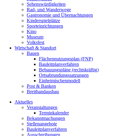
Sehenswürdigkeiten
Rad- und Wanderwege
Gastronomie und Übernachtungen
Kinderspielplätze
Sporteinrichtungen
Kino
Museum
Volksfest
Wirtschaft & Standort
Bauen
Flächennutzungsplan (FNP)
Bauleitplanverfahren
Bebauungspläne (rechtskräftig)
Ortsabrundungssatzungen
Einheimischenmodell
Post & Banken
Breitbandausbau
Aktuelles
Veranstaltungen
Terminkalender
Bekanntmachungen
Stellenangebote
Bauleitplanverfahren
Ausschreibungen