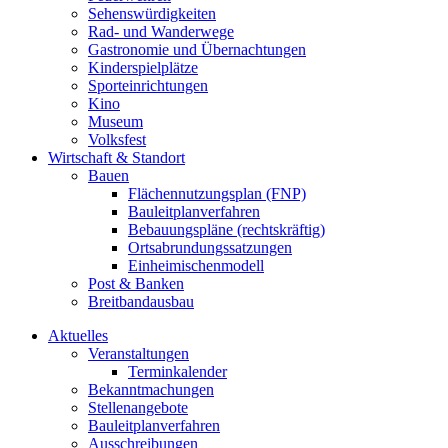
Sehenswürdigkeiten
Rad- und Wanderwege
Gastronomie und Übernachtungen
Kinderspielplätze
Sporteinrichtungen
Kino
Museum
Volksfest
Wirtschaft & Standort
Bauen
Flächennutzungsplan (FNP)
Bauleitplanverfahren
Bebauungspläne (rechtskräftig)
Ortsabrundungssatzungen
Einheimischenmodell
Post & Banken
Breitbandausbau
Aktuelles
Veranstaltungen
Terminkalender
Bekanntmachungen
Stellenangebote
Bauleitplanverfahren
Ausschreibungen