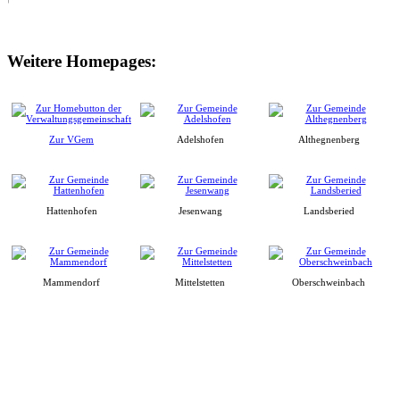
Weitere Homepages:
Zur VGem
Adelshofen
Althegnenberg
Hattenhofen
Jesenwang
Landsberied
Mammendorf
Mittelstetten
Oberschweinbach