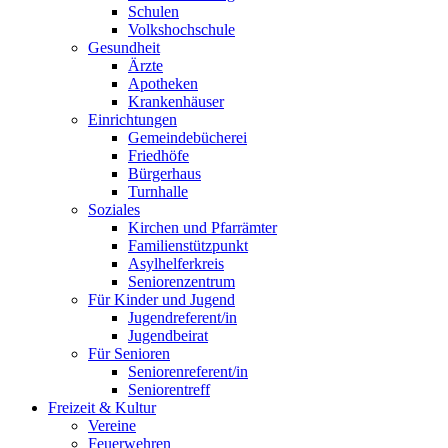
Schulen
Volkshochschule
Gesundheit
Ärzte
Apotheken
Krankenhäuser
Einrichtungen
Gemeindebücherei
Friedhöfe
Bürgerhaus
Turnhalle
Soziales
Kirchen und Pfarrämter
Familienstützpunkt
Asylhelferkreis
Seniorenzentrum
Für Kinder und Jugend
Jugendreferent/in
Jugendbeirat
Für Senioren
Seniorenreferent/in
Seniorentreff
Freizeit & Kultur
Vereine
Feuerwehren