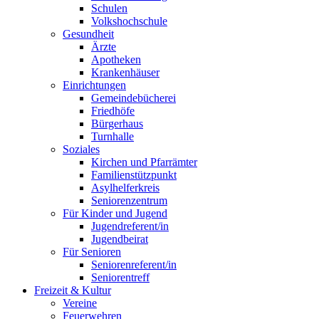
Schulen
Volkshochschule
Gesundheit
Ärzte
Apotheken
Krankenhäuser
Einrichtungen
Gemeindebücherei
Friedhöfe
Bürgerhaus
Turnhalle
Soziales
Kirchen und Pfarrämter
Familienstützpunkt
Asylhelferkreis
Seniorenzentrum
Für Kinder und Jugend
Jugendreferent/in
Jugendbeirat
Für Senioren
Seniorenreferent/in
Seniorentreff
Freizeit & Kultur
Vereine
Feuerwehren