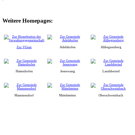
Weitere Homepages:
Zur VGem
Adelshofen
Althegnenberg
Hattenhofen
Jesenwang
Landsberied
Mammendorf
Mittelstetten
Oberschweinbach