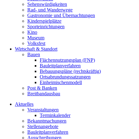
Sehenswürdigkeiten
Rad- und Wanderwege
Gastronomie und Übernachtungen
Kinderspielplätze
Sporteinrichtungen
Kino
Museum
Volksfest
Wirtschaft & Standort
Bauen
Flächennutzungsplan (FNP)
Bauleitplanverfahren
Bebauungspläne (rechtskräftig)
Ortsabrundungssatzungen
Einheimischenmodell
Post & Banken
Breitbandausbau
Aktuelles
Veranstaltungen
Terminkalender
Bekanntmachungen
Stellenangebote
Bauleitplanverfahren
Ausschreibungen