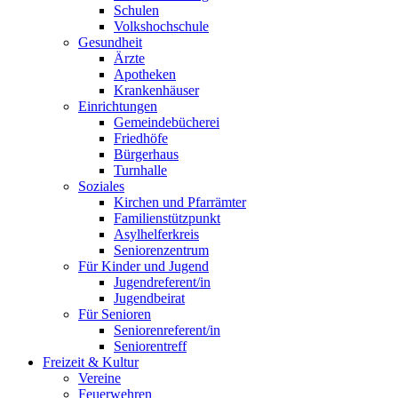
Schulen
Volkshochschule
Gesundheit
Ärzte
Apotheken
Krankenhäuser
Einrichtungen
Gemeindebücherei
Friedhöfe
Bürgerhaus
Turnhalle
Soziales
Kirchen und Pfarrämter
Familienstützpunkt
Asylhelferkreis
Seniorenzentrum
Für Kinder und Jugend
Jugendreferent/in
Jugendbeirat
Für Senioren
Seniorenreferent/in
Seniorentreff
Freizeit & Kultur
Vereine
Feuerwehren