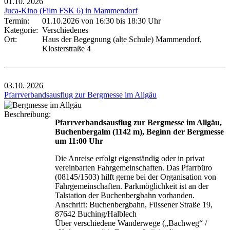
01.10.
2026
Juca-Kino (Film FSK 6) in Mammendorf
Termin:
01.10.2026 von 16:30
bis 18:30 Uhr
Kategorie:
Verschiedenes
Ort:
Haus der Begegnung (alte Schule) Mammendorf,
Klosterstraße 4
03.10.
2026
Pfarrverbandsausflug zur Bergmesse im Allgäu
Beschreibung:
Pfarrverbandsausflug zur Bergmesse im Allgäu,
Buchenbergalm (1142 m), Beginn der Bergmesse
um 11:00 Uhr
Die Anreise erfolgt eigenständig oder in privat
vereinbarten Fahrgemeinschaften. Das Pfarrbüro
(08145/1503) hilft gerne bei der Organisation von
Fahrgemeinschaften. Parkmöglichkeit ist an der
Talstation der Buchenbergbahn vorhanden.
Anschrift: Buchenbergbahn, Füssener Straße 19,
87642 Buching/Halblech
Über verschiedene Wanderwege („Bachweg“ /