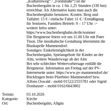
„Kulturenweg“ / „Forststraße“) ist die
Buchenbergalm in ca. 1 bis 1,25 Stunden (330 hm)
erreichbar. Als Alternative kann man auch die
Buchenbergbahn benutzen. Kosten: Berg und
Talfahrt: 15 € / einfache Fahrt: 11 € / Ermäßigung
für Senioren, Familien Betrieb: 9 – 17 Uhr ->
weitere Infos unter:
https://www.buchenbergbahn.de/de/sommer
Die Bergmesse feiern wir um 11.00 Uhr mit Pater
Tison. Die musikalische Gestaltung übernimmt die
Blaskapelle Mammendorf.
Sonstiges: Einkehrmöglichkeit in der
Buchenbergalm, Spielangebote für Kinder an der
Alm, weitere Wanderwege ab der Alm
Bei sehr schlechter Wettervorhersage entfällt die
Bergmesse. Information am Freitag auf der PV-
Internetseite unter: https://www.pv-mammendorf.de/
Rückfragen beim Pfarrbüro Mammendorf bzw.
Alfons Oswald - mobil 01522/2555781 oder Sigrid
Donhauser – mobil 0162/6643802
Termin:
03.10.2026
Kategorie:
Kirche
Ort:
Buchenbergalm, Allgäu