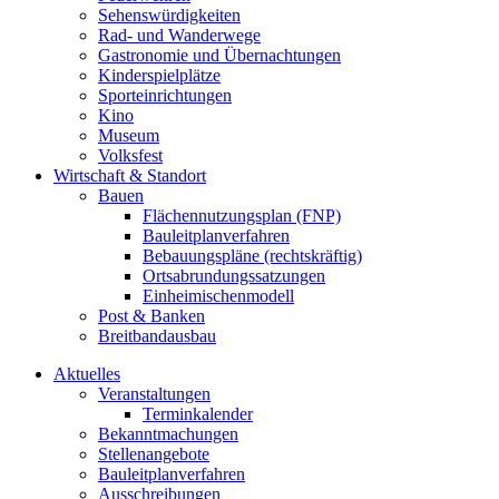
Sehenswürdigkeiten
Rad- und Wanderwege
Gastronomie und Übernachtungen
Kinderspielplätze
Sporteinrichtungen
Kino
Museum
Volksfest
Wirtschaft & Standort
Bauen
Flächennutzungsplan (FNP)
Bauleitplanverfahren
Bebauungspläne (rechtskräftig)
Ortsabrundungssatzungen
Einheimischenmodell
Post & Banken
Breitbandausbau
Aktuelles
Veranstaltungen
Terminkalender
Bekanntmachungen
Stellenangebote
Bauleitplanverfahren
Ausschreibungen