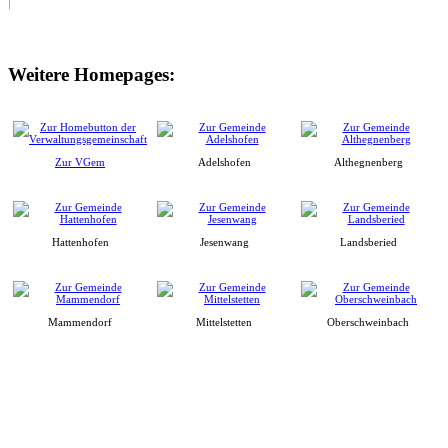
Weitere Homepages:
Zur VGem
Adelshofen
Althegnenberg
Hattenhofen
Jesenwang
Landsberied
Mammendorf
Mittelstetten
Oberschweinbach