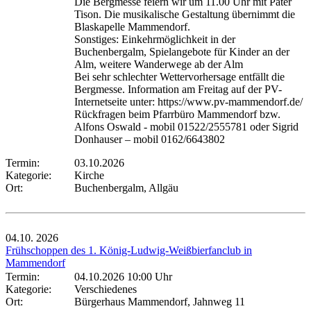
Die Bergmesse feiern wir um 11.00 Uhr mit Pater
Tison. Die musikalische Gestaltung übernimmt die
Blaskapelle Mammendorf.
Sonstiges: Einkehrmöglichkeit in der
Buchenbergalm, Spielangebote für Kinder an der
Alm, weitere Wanderwege ab der Alm
Bei sehr schlechter Wettervorhersage entfällt die
Bergmesse. Information am Freitag auf der PV-
Internetseite unter: https://www.pv-mammendorf.de/
Rückfragen beim Pfarrbüro Mammendorf bzw.
Alfons Oswald - mobil 01522/2555781 oder Sigrid
Donhauser – mobil 0162/6643802
Termin:
03.10.2026
Kategorie:
Kirche
Ort:
Buchenbergalm, Allgäu
04.10.
2026
Frühschoppen des 1. König-Ludwig-Weißbierfanclub in
Mammendorf
Termin:
04.10.2026 10:00 Uhr
Kategorie:
Verschiedenes
Ort:
Bürgerhaus Mammendorf, Jahnweg 11