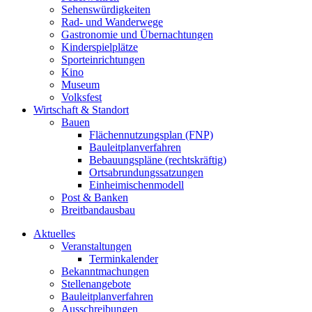
Sehenswürdigkeiten
Rad- und Wanderwege
Gastronomie und Übernachtungen
Kinderspielplätze
Sporteinrichtungen
Kino
Museum
Volksfest
Wirtschaft & Standort
Bauen
Flächennutzungsplan (FNP)
Bauleitplanverfahren
Bebauungspläne (rechtskräftig)
Ortsabrundungssatzungen
Einheimischenmodell
Post & Banken
Breitbandausbau
Aktuelles
Veranstaltungen
Terminkalender
Bekanntmachungen
Stellenangebote
Bauleitplanverfahren
Ausschreibungen