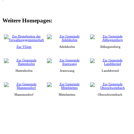
Weitere Homepages:
Zur VGem
Adelshofen
Althegnenberg
Hattenhofen
Jesenwang
Landsberied
Mammendorf
Mittelstetten
Oberschweinbach