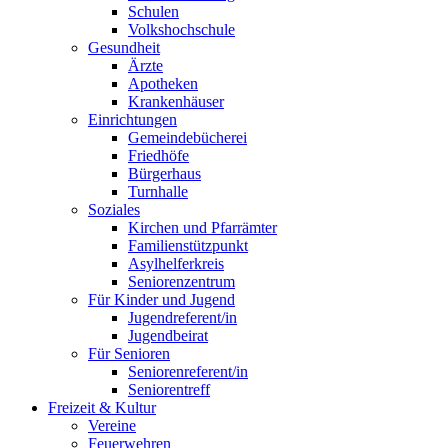
Schulen
Volkshochschule
Gesundheit
Ärzte
Apotheken
Krankenhäuser
Einrichtungen
Gemeindebücherei
Friedhöfe
Bürgerhaus
Turnhalle
Soziales
Kirchen und Pfarrämter
Familienstützpunkt
Asylhelferkreis
Seniorenzentrum
Für Kinder und Jugend
Jugendreferent/in
Jugendbeirat
Für Senioren
Seniorenreferent/in
Seniorentreff
Freizeit & Kultur
Vereine
Feuerwehren