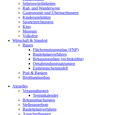
Sehenswürdigkeiten
Rad- und Wanderwege
Gastronomie und Übernachtungen
Kinderspielplätze
Sporteinrichtungen
Kino
Museum
Volksfest
Wirtschaft & Standort
Bauen
Flächennutzungsplan (FNP)
Bauleitplanverfahren
Bebauungspläne (rechtskräftig)
Ortsabrundungssatzungen
Einheimischenmodell
Post & Banken
Breitbandausbau
Aktuelles
Veranstaltungen
Terminkalender
Bekanntmachungen
Stellenangebote
Bauleitplanverfahren
Ausschreibungen