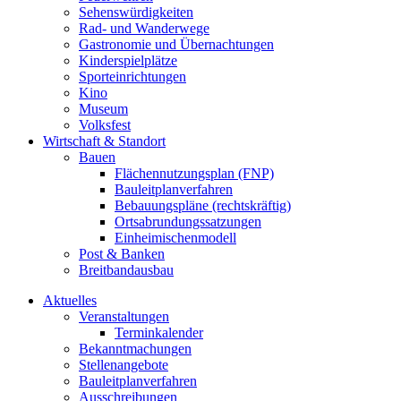
Sehenswürdigkeiten
Rad- und Wanderwege
Gastronomie und Übernachtungen
Kinderspielplätze
Sporteinrichtungen
Kino
Museum
Volksfest
Wirtschaft & Standort
Bauen
Flächennutzungsplan (FNP)
Bauleitplanverfahren
Bebauungspläne (rechtskräftig)
Ortsabrundungssatzungen
Einheimischenmodell
Post & Banken
Breitbandausbau
Aktuelles
Veranstaltungen
Terminkalender
Bekanntmachungen
Stellenangebote
Bauleitplanverfahren
Ausschreibungen