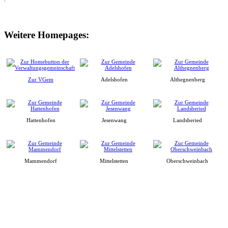
Weitere Homepages:
Zur VGem
Adelshofen
Althegnenberg
Hattenhofen
Jesenwang
Landsberied
Mammendorf
Mittelstetten
Oberschweinbach