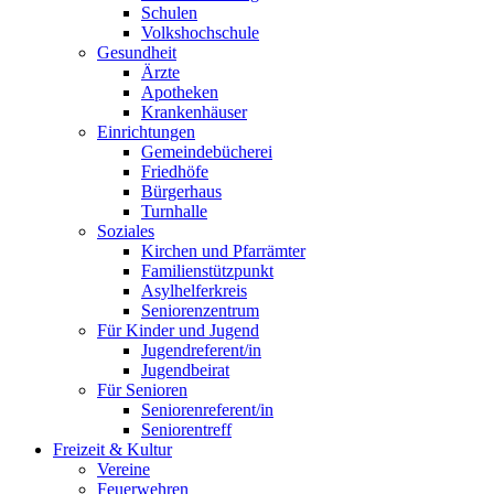
Schulen
Volkshochschule
Gesundheit
Ärzte
Apotheken
Krankenhäuser
Einrichtungen
Gemeindebücherei
Friedhöfe
Bürgerhaus
Turnhalle
Soziales
Kirchen und Pfarrämter
Familienstützpunkt
Asylhelferkreis
Seniorenzentrum
Für Kinder und Jugend
Jugendreferent/in
Jugendbeirat
Für Senioren
Seniorenreferent/in
Seniorentreff
Freizeit & Kultur
Vereine
Feuerwehren