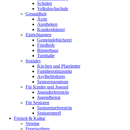
Schulen
Volkshochschule
Gesundheit
Ärzte
Apotheken
Krankenhäuser
Einrichtungen
Gemeindebücherei
Friedhöfe
Bürgerhaus
Turnhalle
Soziales
Kirchen und Pfarrämter
Familienstützpunkt
Asylhelferkreis
Seniorenzentrum
Für Kinder und Jugend
Jugendreferent/in
Jugendbeirat
Für Senioren
Seniorenreferent/in
Seniorentreff
Freizeit & Kultur
Vereine
Feuerwehren