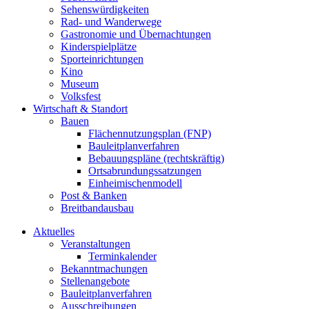
Sehenswürdigkeiten
Rad- und Wanderwege
Gastronomie und Übernachtungen
Kinderspielplätze
Sporteinrichtungen
Kino
Museum
Volksfest
Wirtschaft & Standort
Bauen
Flächennutzungsplan (FNP)
Bauleitplanverfahren
Bebauungspläne (rechtskräftig)
Ortsabrundungssatzungen
Einheimischenmodell
Post & Banken
Breitbandausbau
Aktuelles
Veranstaltungen
Terminkalender
Bekanntmachungen
Stellenangebote
Bauleitplanverfahren
Ausschreibungen