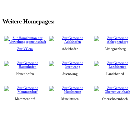
Weitere Homepages:
Zur VGem
Adelshofen
Althegnenberg
Hattenhofen
Jesenwang
Landsberied
Mammendorf
Mittelstetten
Oberschweinbach