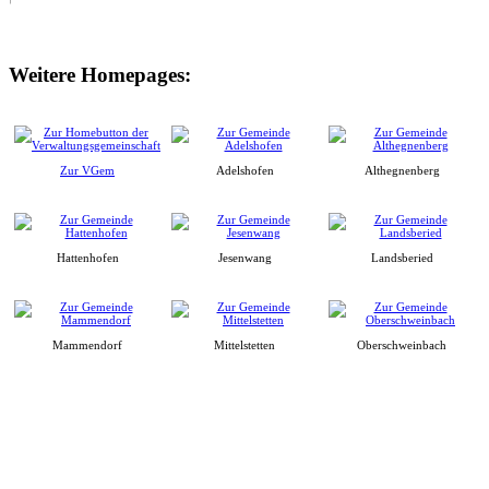
Weitere Homepages:
Zur VGem
Adelshofen
Althegnenberg
Hattenhofen
Jesenwang
Landsberied
Mammendorf
Mittelstetten
Oberschweinbach