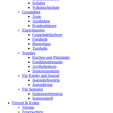
Schulen
Volkshochschule
Gesundheit
Ärzte
Apotheken
Krankenhäuser
Einrichtungen
Gemeindebücherei
Friedhöfe
Bürgerhaus
Turnhalle
Soziales
Kirchen und Pfarrämter
Familienstützpunkt
Asylhelferkreis
Seniorenzentrum
Für Kinder und Jugend
Jugendreferent/in
Jugendbeirat
Für Senioren
Seniorenreferent/in
Seniorentreff
Freizeit & Kultur
Vereine
Feuerwehren