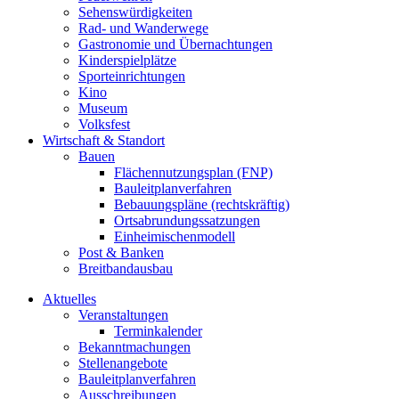
Sehenswürdigkeiten
Rad- und Wanderwege
Gastronomie und Übernachtungen
Kinderspielplätze
Sporteinrichtungen
Kino
Museum
Volksfest
Wirtschaft & Standort
Bauen
Flächennutzungsplan (FNP)
Bauleitplanverfahren
Bebauungspläne (rechtskräftig)
Ortsabrundungssatzungen
Einheimischenmodell
Post & Banken
Breitbandausbau
Aktuelles
Veranstaltungen
Terminkalender
Bekanntmachungen
Stellenangebote
Bauleitplanverfahren
Ausschreibungen