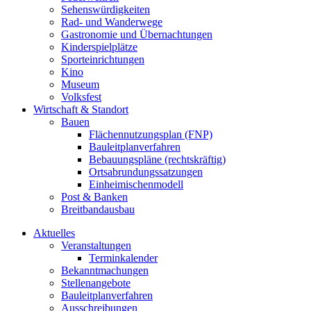
Sehenswürdigkeiten
Rad- und Wanderwege
Gastronomie und Übernachtungen
Kinderspielplätze
Sporteinrichtungen
Kino
Museum
Volksfest
Wirtschaft & Standort
Bauen
Flächennutzungsplan (FNP)
Bauleitplanverfahren
Bebauungspläne (rechtskräftig)
Ortsabrundungssatzungen
Einheimischenmodell
Post & Banken
Breitbandausbau
Aktuelles
Veranstaltungen
Terminkalender
Bekanntmachungen
Stellenangebote
Bauleitplanverfahren
Ausschreibungen