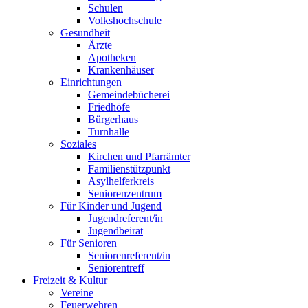
Schulen
Volkshochschule
Gesundheit
Ärzte
Apotheken
Krankenhäuser
Einrichtungen
Gemeindebücherei
Friedhöfe
Bürgerhaus
Turnhalle
Soziales
Kirchen und Pfarrämter
Familienstützpunkt
Asylhelferkreis
Seniorenzentrum
Für Kinder und Jugend
Jugendreferent/in
Jugendbeirat
Für Senioren
Seniorenreferent/in
Seniorentreff
Freizeit & Kultur
Vereine
Feuerwehren