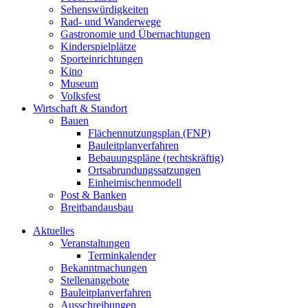
Sehenswürdigkeiten
Rad- und Wanderwege
Gastronomie und Übernachtungen
Kinderspielplätze
Sporteinrichtungen
Kino
Museum
Volksfest
Wirtschaft & Standort
Bauen
Flächennutzungsplan (FNP)
Bauleitplanverfahren
Bebauungspläne (rechtskräftig)
Ortsabrundungssatzungen
Einheimischenmodell
Post & Banken
Breitbandausbau
Aktuelles
Veranstaltungen
Terminkalender
Bekanntmachungen
Stellenangebote
Bauleitplanverfahren
Ausschreibungen