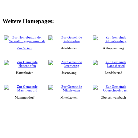
Weitere Homepages:
Zur VGem
Adelshofen
Althegnenberg
Hattenhofen
Jesenwang
Landsberied
Mammendorf
Mittelstetten
Oberschweinbach