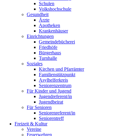
Schulen
Volkshochschule
Gesundheit
Ärzte
Apotheken
Krankenhäuser
Einrichtungen
Gemeindebücherei
Friedhöfe
Bürgerhaus
Turnhalle
Soziales
Kirchen und Pfarrämter
Familienstützpunkt
Asylhelferkreis
Seniorenzentrum
Für Kinder und Jugend
Jugendreferent/in
Jugendbeirat
Für Senioren
Seniorenreferent/in
Seniorentreff
Freizeit & Kultur
Vereine
Feuerwehren