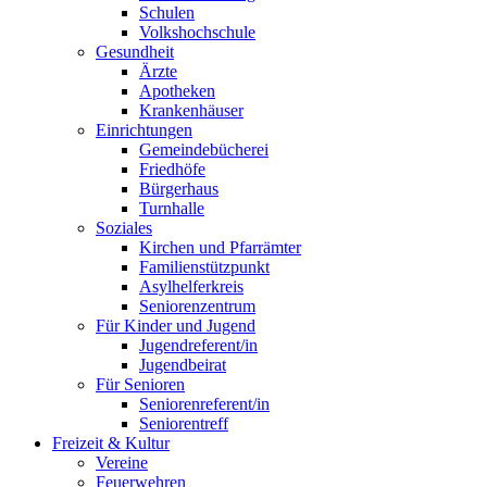
Schulen
Volkshochschule
Gesundheit
Ärzte
Apotheken
Krankenhäuser
Einrichtungen
Gemeindebücherei
Friedhöfe
Bürgerhaus
Turnhalle
Soziales
Kirchen und Pfarrämter
Familienstützpunkt
Asylhelferkreis
Seniorenzentrum
Für Kinder und Jugend
Jugendreferent/in
Jugendbeirat
Für Senioren
Seniorenreferent/in
Seniorentreff
Freizeit & Kultur
Vereine
Feuerwehren