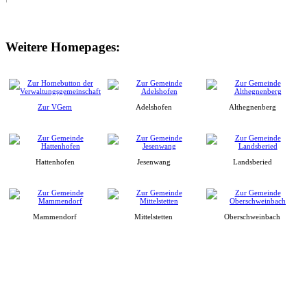
Weitere Homepages:
Zur VGem
Adelshofen
Althegnenberg
Hattenhofen
Jesenwang
Landsberied
Mammendorf
Mittelstetten
Oberschweinbach