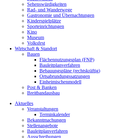
Sehenswürdigkeiten
Rad- und Wanderwege
Gastronomie und Übernachtungen
Kinderspielplätze
Sporteinrichtungen
Kino
Museum
Volksfest
Wirtschaft & Standort
Bauen
Flächennutzungsplan (FNP)
Bauleitplanverfahren
Bebauungspläne (rechtskräftig)
Ortsabrundungssatzungen
Einheimischenmodell
Post & Banken
Breitbandausbau
Aktuelles
Veranstaltungen
Terminkalender
Bekanntmachungen
Stellenangebote
Bauleitplanverfahren
Ausschreibungen