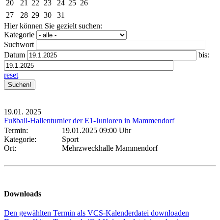
20
21
22
23
24
25
26
27
28
29
30
31
Hier können Sie gezielt suchen:
Kategorie
Suchwort
Datum
bis:
reset
19.01.
2025
Fußball-Hallenturnier der E1-Junioren in Mammendorf
Termin:
19.01.2025 09:00 Uhr
Kategorie:
Sport
Ort:
Mehrzweckhalle Mammendorf
Downloads
Den gewählten Termin als VCS-Kalenderdatei downloaden