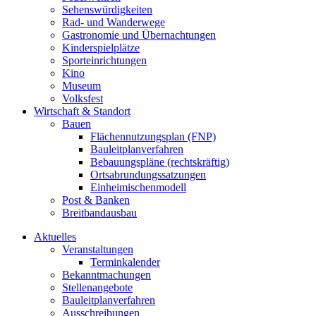
Sehenswürdigkeiten
Rad- und Wanderwege
Gastronomie und Übernachtungen
Kinderspielplätze
Sporteinrichtungen
Kino
Museum
Volksfest
Wirtschaft & Standort
Bauen
Flächennutzungsplan (FNP)
Bauleitplanverfahren
Bebauungspläne (rechtskräftig)
Ortsabrundungssatzungen
Einheimischenmodell
Post & Banken
Breitbandausbau
Aktuelles
Veranstaltungen
Terminkalender
Bekanntmachungen
Stellenangebote
Bauleitplanverfahren
Ausschreibungen