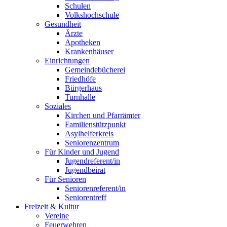
Schulen
Volkshochschule
Gesundheit
Ärzte
Apotheken
Krankenhäuser
Einrichtungen
Gemeindebücherei
Friedhöfe
Bürgerhaus
Turnhalle
Soziales
Kirchen und Pfarrämter
Familienstützpunkt
Asylhelferkreis
Seniorenzentrum
Für Kinder und Jugend
Jugendreferent/in
Jugendbeirat
Für Senioren
Seniorenreferent/in
Seniorentreff
Freizeit & Kultur
Vereine
Feuerwehren