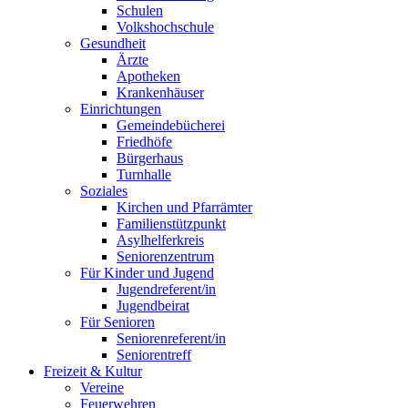
Schulen
Volkshochschule
Gesundheit
Ärzte
Apotheken
Krankenhäuser
Einrichtungen
Gemeindebücherei
Friedhöfe
Bürgerhaus
Turnhalle
Soziales
Kirchen und Pfarrämter
Familienstützpunkt
Asylhelferkreis
Seniorenzentrum
Für Kinder und Jugend
Jugendreferent/in
Jugendbeirat
Für Senioren
Seniorenreferent/in
Seniorentreff
Freizeit & Kultur
Vereine
Feuerwehren