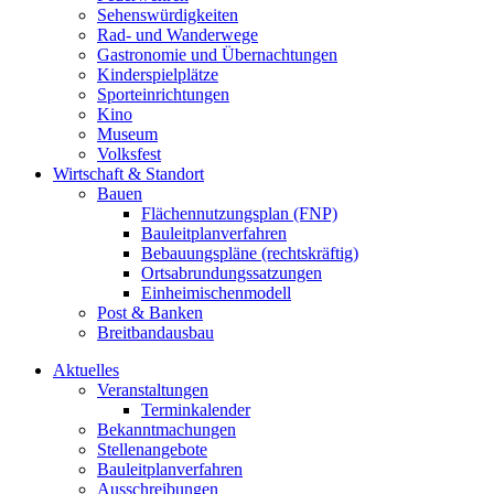
Sehenswürdigkeiten
Rad- und Wanderwege
Gastronomie und Übernachtungen
Kinderspielplätze
Sporteinrichtungen
Kino
Museum
Volksfest
Wirtschaft & Standort
Bauen
Flächennutzungsplan (FNP)
Bauleitplanverfahren
Bebauungspläne (rechtskräftig)
Ortsabrundungssatzungen
Einheimischenmodell
Post & Banken
Breitbandausbau
Aktuelles
Veranstaltungen
Terminkalender
Bekanntmachungen
Stellenangebote
Bauleitplanverfahren
Ausschreibungen