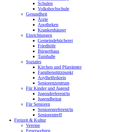
Schulen
Volkshochschule
Gesundheit
Ärzte
Apotheken
Krankenhäuser
Einrichtungen
Gemeindebücherei
Friedhöfe
Bürgerhaus
Turnhalle
Soziales
Kirchen und Pfarrämter
Familienstützpunkt
Asylhelferkreis
Seniorenzentrum
Für Kinder und Jugend
Jugendreferent/in
Jugendbeirat
Für Senioren
Seniorenreferent/in
Seniorentreff
Freizeit & Kultur
Vereine
Feuerwehren