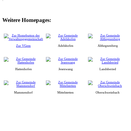
Weitere Homepages:
Zur VGem
Adelshofen
Althegnenberg
Hattenhofen
Jesenwang
Landsberied
Mammendorf
Mittelstetten
Oberschweinbach