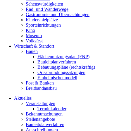
Sehenswürdigkeiten
Rad- und Wanderwege
Gastronomie und Übernachtungen
Kinderspielplätze
Sporteinrichtungen
Kino
Museum
Volksfest
Wirtschaft & Standort
Bauen
Flächennutzungsplan (FNP)
Bauleitplanverfahren
Bebauungspläne (rechtskräftig)
Ortsabrundungssatzungen
Einheimischenmodell
Post & Banken
Breitbandausbau
Aktuelles
Veranstaltungen
Terminkalender
Bekanntmachungen
Stellenangebote
Bauleitplanverfahren
Ausschreibungen