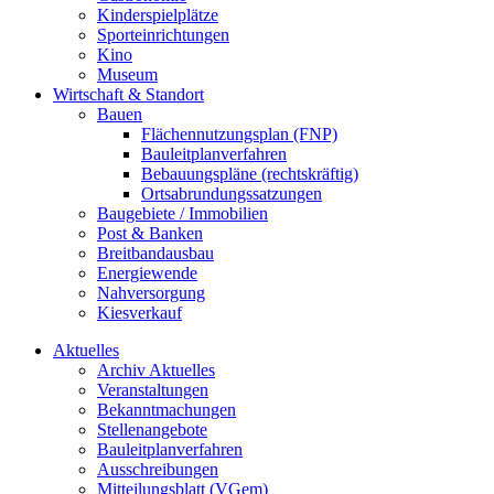
Kinderspielplätze
Sporteinrichtungen
Kino
Museum
Wirtschaft & Standort
Bauen
Flächennutzungsplan (FNP)
Bauleitplanverfahren
Bebauungspläne (rechtskräftig)
Ortsabrundungssatzungen
Baugebiete / Immobilien
Post & Banken
Breitbandausbau
Energiewende
Nahversorgung
Kiesverkauf
Aktuelles
Archiv Aktuelles
Veranstaltungen
Bekanntmachungen
Stellenangebote
Bauleitplanverfahren
Ausschreibungen
Mitteilungsblatt (VGem)