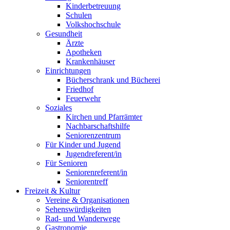
Kinderbetreuung
Schulen
Volkshochschule
Gesundheit
Ärzte
Apotheken
Krankenhäuser
Einrichtungen
Bücherschrank und Bücherei
Friedhof
Feuerwehr
Soziales
Kirchen und Pfarrämter
Nachbarschaftshilfe
Seniorenzentrum
Für Kinder und Jugend
Jugendreferent/in
Für Senioren
Seniorenreferent/in
Seniorentreff
Freizeit & Kultur
Vereine & Organisationen
Sehenswürdigkeiten
Rad- und Wanderwege
Gastronomie