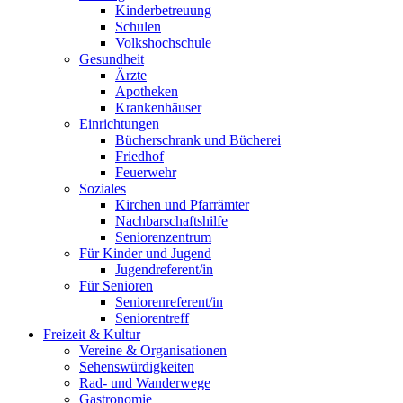
Kinderbetreuung
Schulen
Volkshochschule
Gesundheit
Ärzte
Apotheken
Krankenhäuser
Einrichtungen
Bücherschrank und Bücherei
Friedhof
Feuerwehr
Soziales
Kirchen und Pfarrämter
Nachbarschaftshilfe
Seniorenzentrum
Für Kinder und Jugend
Jugendreferent/in
Für Senioren
Seniorenreferent/in
Seniorentreff
Freizeit & Kultur
Vereine & Organisationen
Sehenswürdigkeiten
Rad- und Wanderwege
Gastronomie