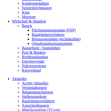
Kinderspielplätze
Sporteinrichtungen
Kino
Museum
Wirtschaft & Standort
Bauen
Flächennutzungsplan (FNP)
Bauleitplanverfahren
Bebauungspläne (rechtskräftig)
Ortsabrundungssatzungen
Baugebiete / Immobilien
Post & Banken
Breitbandausbau
Energiewende
Nahversorgung
Kiesverkauf
Aktuelles
Archiv Aktuelles
Veranstaltungen
Bekanntmachungen
Stellenangebote
Bauleitplanverfahren
Ausschreibungen
Mitteilungsblatt (VGem)