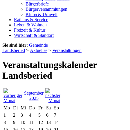
Bürgerbriefe
Bürgerversammlungen
Klima & Umwelt
Rathaus & Service
Leben & Wohnen
Freizeit & Kultur
Wirtschaft & Standort
Sie sind hier:
Gemeinde
Landsberied
>
Aktuelles
>
Veranstaltungen
Veranstaltungskalender
Landsberied
September
2025
Mo
Di
Mi
Do
Fr
Sa
So
1
2
3
4
5
6
7
8
9
10
11
12
13
14
15
16
17
18
19
20
21