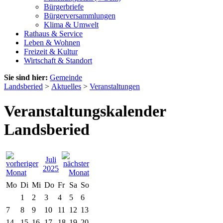
Bürgerbriefe
Bürgerversammlungen
Klima & Umwelt
Rathaus & Service
Leben & Wohnen
Freizeit & Kultur
Wirtschaft & Standort
Sie sind hier:
Gemeinde
Landsberied
>
Aktuelles
>
Veranstaltungen
Veranstaltungskalender
Landsberied
Juli
2025
Mo
Di
Mi
Do
Fr
Sa
So
1
2
3
4
5
6
7
8
9
10
11
12
13
14
15
16
17
18
19
20