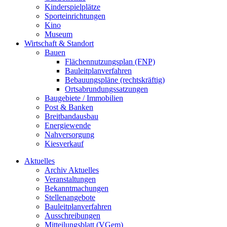
Kinderspielplätze
Sporteinrichtungen
Kino
Museum
Wirtschaft & Standort
Bauen
Flächennutzungsplan (FNP)
Bauleitplanverfahren
Bebauungspläne (rechtskräftig)
Ortsabrundungssatzungen
Baugebiete / Immobilien
Post & Banken
Breitbandausbau
Energiewende
Nahversorgung
Kiesverkauf
Aktuelles
Archiv Aktuelles
Veranstaltungen
Bekanntmachungen
Stellenangebote
Bauleitplanverfahren
Ausschreibungen
Mitteilungsblatt (VGem)