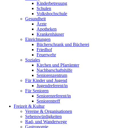
Kinderbetreuung
Schulen
Volkshochschule
Gesundheit
Ärzte
Apotheken
Krankenhäuser
Einrichtungen
Bücherschrank und Bücherei
Friedhof
Feuerwehr
Soziales
Kirchen und Pfarrämter
Nachbarschaftshilfe
Seniorenzentrum
Für Kinder und Jugend
Jugendreferent/in
Für Senioren
Seniorenreferent/in
Seniorentreff
Freizeit & Kultur
Vereine & Organisationen
Sehenswürdigkeiten
Rad- und Wanderwege
Gastronomie