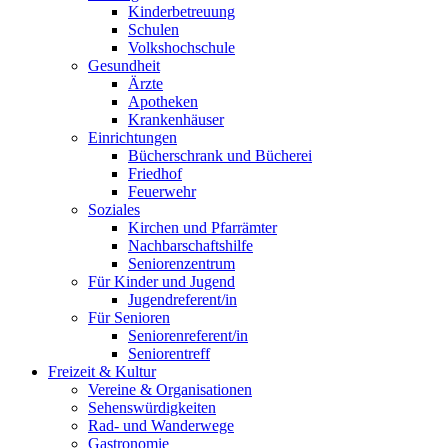
Kinderbetreuung
Schulen
Volkshochschule
Gesundheit
Ärzte
Apotheken
Krankenhäuser
Einrichtungen
Bücherschrank und Bücherei
Friedhof
Feuerwehr
Soziales
Kirchen und Pfarrämter
Nachbarschaftshilfe
Seniorenzentrum
Für Kinder und Jugend
Jugendreferent/in
Für Senioren
Seniorenreferent/in
Seniorentreff
Freizeit & Kultur
Vereine & Organisationen
Sehenswürdigkeiten
Rad- und Wanderwege
Gastronomie