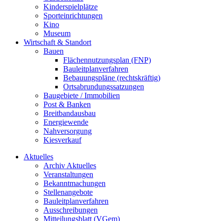
Kinderspielplätze
Sporteinrichtungen
Kino
Museum
Wirtschaft & Standort
Bauen
Flächennutzungsplan (FNP)
Bauleitplanverfahren
Bebauungspläne (rechtskräftig)
Ortsabrundungssatzungen
Baugebiete / Immobilien
Post & Banken
Breitbandausbau
Energiewende
Nahversorgung
Kiesverkauf
Aktuelles
Archiv Aktuelles
Veranstaltungen
Bekanntmachungen
Stellenangebote
Bauleitplanverfahren
Ausschreibungen
Mitteilungsblatt (VGem)