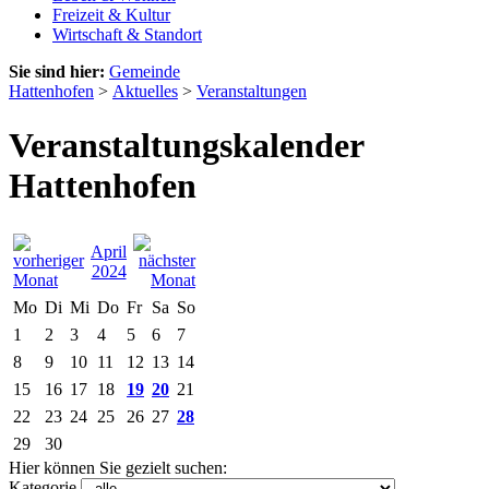
Freizeit & Kultur
Wirtschaft & Standort
Sie sind hier:
Gemeinde
Hattenhofen
>
Aktuelles
>
Veranstaltungen
Veranstaltungskalender
Hattenhofen
April
2024
Mo
Di
Mi
Do
Fr
Sa
So
1
2
3
4
5
6
7
8
9
10
11
12
13
14
15
16
17
18
19
20
21
22
23
24
25
26
27
28
29
30
Hier können Sie gezielt suchen:
Kategorie