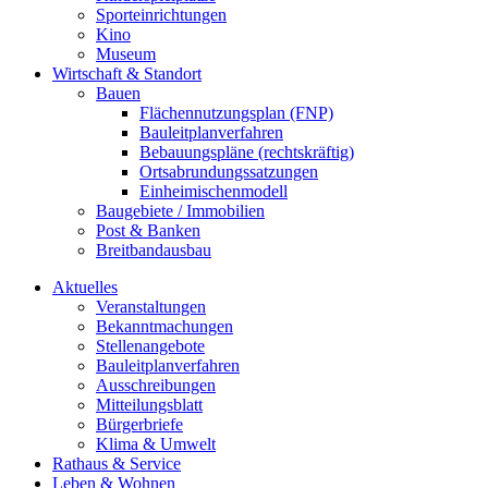
Sporteinrichtungen
Kino
Museum
Wirtschaft & Standort
Bauen
Flächennutzungsplan (FNP)
Bauleitplanverfahren
Bebauungspläne (rechtskräftig)
Ortsabrundungssatzungen
Einheimischenmodell
Baugebiete / Immobilien
Post & Banken
Breitbandausbau
Aktuelles
Veranstaltungen
Bekanntmachungen
Stellenangebote
Bauleitplanverfahren
Ausschreibungen
Mitteilungsblatt
Bürgerbriefe
Klima & Umwelt
Rathaus & Service
Leben & Wohnen