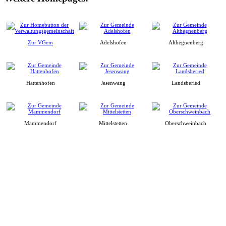
Zur VGem
Adelshofen
Althegnenberg
Hattenhofen
Jesenwang
Landsberied
Mammendorf
Mittelstetten
Oberschweinbach