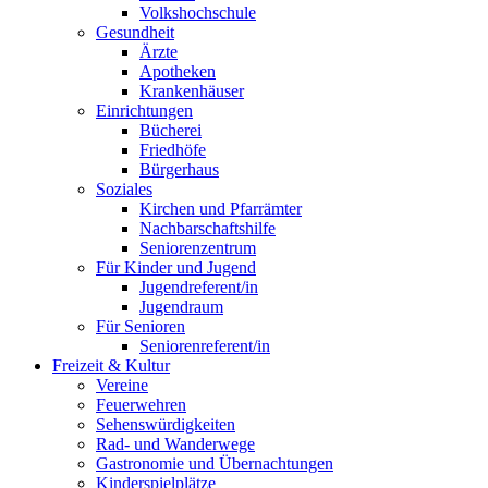
Volkshochschule
Gesundheit
Ärzte
Apotheken
Krankenhäuser
Einrichtungen
Bücherei
Friedhöfe
Bürgerhaus
Soziales
Kirchen und Pfarrämter
Nachbarschaftshilfe
Seniorenzentrum
Für Kinder und Jugend
Jugendreferent/in
Jugendraum
Für Senioren
Seniorenreferent/in
Freizeit & Kultur
Vereine
Feuerwehren
Sehenswürdigkeiten
Rad- und Wanderwege
Gastronomie und Übernachtungen
Kinderspielplätze