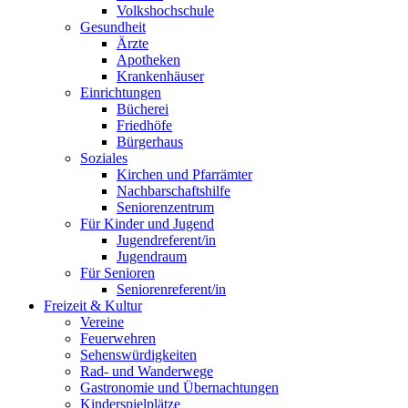
Volkshochschule
Gesundheit
Ärzte
Apotheken
Krankenhäuser
Einrichtungen
Bücherei
Friedhöfe
Bürgerhaus
Soziales
Kirchen und Pfarrämter
Nachbarschaftshilfe
Seniorenzentrum
Für Kinder und Jugend
Jugendreferent/in
Jugendraum
Für Senioren
Seniorenreferent/in
Freizeit & Kultur
Vereine
Feuerwehren
Sehenswürdigkeiten
Rad- und Wanderwege
Gastronomie und Übernachtungen
Kinderspielplätze