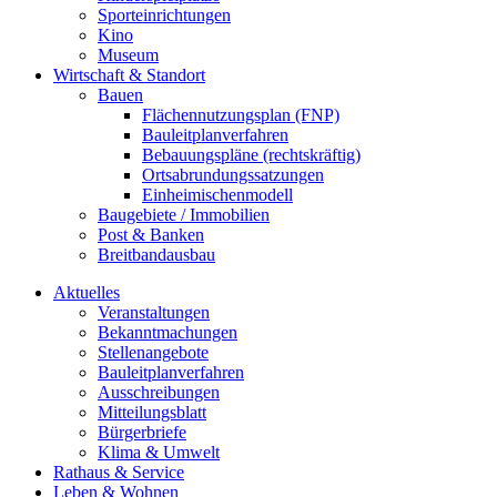
Sporteinrichtungen
Kino
Museum
Wirtschaft & Standort
Bauen
Flächennutzungsplan (FNP)
Bauleitplanverfahren
Bebauungspläne (rechtskräftig)
Ortsabrundungssatzungen
Einheimischenmodell
Baugebiete / Immobilien
Post & Banken
Breitbandausbau
Aktuelles
Veranstaltungen
Bekanntmachungen
Stellenangebote
Bauleitplanverfahren
Ausschreibungen
Mitteilungsblatt
Bürgerbriefe
Klima & Umwelt
Rathaus & Service
Leben & Wohnen